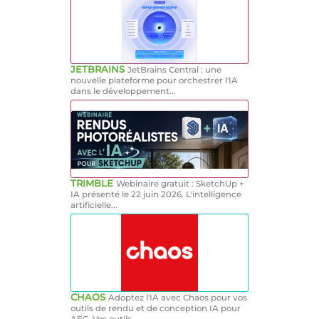
JETBRAINS
JetBrains Central : une
nouvelle plateforme pour orchestrer l'IA
dans le développement...
TRIMBLE
Webinaire gratuit : SketchUp +
IA présenté le 22 juin 2026. L'intelligence
artificielle...
CHAOS
Adoptez l'IA avec Chaos pour vos
outils de rendu et de conception IA pour
AEC. Vos outils...