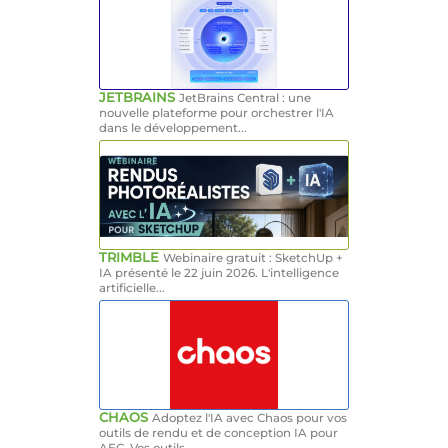
JETBRAINS
JetBrains Central : une
nouvelle plateforme pour orchestrer l'IA
dans le développement...
TRIMBLE
Webinaire gratuit : SketchUp +
IA présenté le 22 juin 2026. L'intelligence
artificielle...
CHAOS
Adoptez l'IA avec Chaos pour vos
outils de rendu et de conception IA pour
AEC. Vos outils...