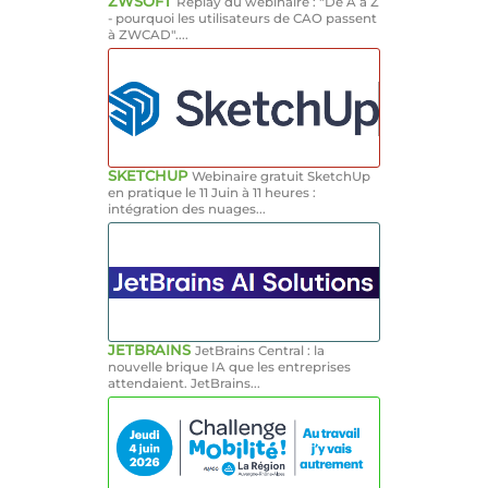
ZWSOFT
Replay du webinaire : "De A à Z
- pourquoi les utilisateurs de CAO passent
à ZWCAD"....
SKETCHUP
Webinaire gratuit SketchUp
en pratique le 11 Juin à 11 heures :
intégration des nuages...
JETBRAINS
JetBrains Central : la
nouvelle brique IA que les entreprises
attendaient. JetBrains...