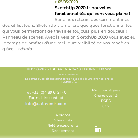
>
05/05/2020
SketchUp 2020.1 : nouvelles
fonctionnalités qui vont vous plaire !
Suite aux retours des commentaires
des utilisateurs, SketchUp a amélioré quelques fonctionnalités
qui vous permettront de travailler toujours plus en douceur !
Panneau de scènes. Avec la version SketchUp 2020 vous avez eu
le temps de profiter d’une meilleure visibilité de vos modèles
grâce...
+d'info
© 1998-2026
DATAVENIR
74380 BONNE France
V.20260807.0902
Les marques citées sont propriétés de leurs ayants droits
respectifs.
Mentions légales
Tél.
+33 (0)4 89 61 21 40
Charte qualité
Formulaire contact
RGPD
CGV
A propos
Sites afiliés
Références clients
Recrutement