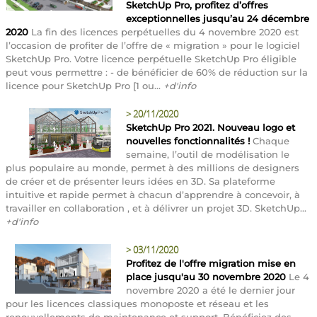
SketchUp Pro, profitez d’offres
exceptionnelles jusqu’au 24 décembre
2020
La fin des licences perpétuelles du 4 novembre 2020 est
l’occasion de profiter de l’offre de « migration » pour le logiciel
SketchUp Pro. Votre licence perpétuelle SketchUp Pro éligible
peut vous permettre : - de bénéficier de 60% de réduction sur la
licence pour SketchUp Pro [1 ou...
+d'info
>
20/11/2020
SketchUp Pro 2021. Nouveau logo et
nouvelles fonctionnalités !
Chaque
semaine, l’outil de modélisation le
plus populaire au monde, permet à des millions de designers
de créer et de présenter leurs idées en 3D. Sa plateforme
intuitive et rapide permet à chacun d’apprendre à concevoir, à
travailler en collaboration , et à délivrer un projet 3D. SketchUp...
+d'info
>
03/11/2020
Profitez de l'offre migration mise en
place jusqu'au 30 novembre 2020
Le 4
novembre 2020 a été le dernier jour
pour les licences classiques monoposte et réseau et les
renouvellements de maintenance et support. Bénéficiez des