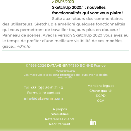
>
05/05/2020
SketchUp 2020.1 : nouvelles
fonctionnalités qui vont vous plaire !
Suite aux retours des commentaires
des utilisateurs, SketchUp a amélioré quelques fonctionnalités
qui vous permettront de travailler toujours plus en douceur !
Panneau de scènes. Avec la version SketchUp 2020 vous avez eu
le temps de profiter d’une meilleure visibilité de vos modèles
grâce...
+d'info
© 1998-2026
DATAVENIR
74380 BONNE France
V.20260806.2002
Les marques citées sont propriétés de leurs ayants droits
respectifs.
Mentions légales
Tél.
+33 (0)4 89 61 21 40
Charte qualité
Formulaire contact
RGPD
CGV
A propos
Sites afiliés
Références clients
Recrutement