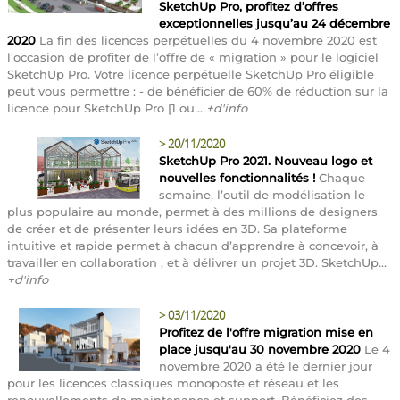
SketchUp Pro, profitez d’offres
exceptionnelles jusqu’au 24 décembre
2020
La fin des licences perpétuelles du 4 novembre 2020 est
l’occasion de profiter de l’offre de « migration » pour le logiciel
SketchUp Pro. Votre licence perpétuelle SketchUp Pro éligible
peut vous permettre : - de bénéficier de 60% de réduction sur la
licence pour SketchUp Pro [1 ou...
+d'info
>
20/11/2020
SketchUp Pro 2021. Nouveau logo et
nouvelles fonctionnalités !
Chaque
semaine, l’outil de modélisation le
plus populaire au monde, permet à des millions de designers
de créer et de présenter leurs idées en 3D. Sa plateforme
intuitive et rapide permet à chacun d’apprendre à concevoir, à
travailler en collaboration , et à délivrer un projet 3D. SketchUp...
+d'info
>
03/11/2020
Profitez de l'offre migration mise en
place jusqu'au 30 novembre 2020
Le 4
novembre 2020 a été le dernier jour
pour les licences classiques monoposte et réseau et les
renouvellements de maintenance et support. Bénéficiez des