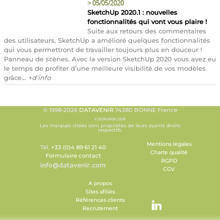
>
05/05/2020
SketchUp 2020.1 : nouvelles
fonctionnalités qui vont vous plaire !
Suite aux retours des commentaires
des utilisateurs, SketchUp a amélioré quelques fonctionnalités
qui vous permettront de travailler toujours plus en douceur !
Panneau de scènes. Avec la version SketchUp 2020 vous avez eu
le temps de profiter d’une meilleure visibilité de vos modèles
grâce...
+d'info
© 1998-2026
DATAVENIR
74380 BONNE France
V.20260806.2328
Les marques citées sont propriétés de leurs ayants droits
respectifs.
Mentions légales
Tél.
+33 (0)4 89 61 21 40
Charte qualité
Formulaire contact
RGPD
CGV
A propos
Sites afiliés
Références clients
Recrutement