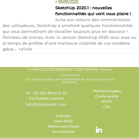
>
05/05/2020
SketchUp 2020.1 : nouvelles
fonctionnalités qui vont vous plaire !
Suite aux retours des commentaires
des utilisateurs, SketchUp a amélioré quelques fonctionnalités
qui vous permettront de travailler toujours plus en douceur !
Panneau de scènes. Avec la version SketchUp 2020 vous avez eu
le temps de profiter d’une meilleure visibilité de vos modèles
grâce...
+d'info
© 1998-2026
DATAVENIR
74380 BONNE France
V.20260807.0049
Les marques citées sont propriétés de leurs ayants droits
respectifs.
Mentions légales
Tél.
+33 (0)4 89 61 21 40
Charte qualité
Formulaire contact
RGPD
CGV
A propos
Sites afiliés
Références clients
Recrutement