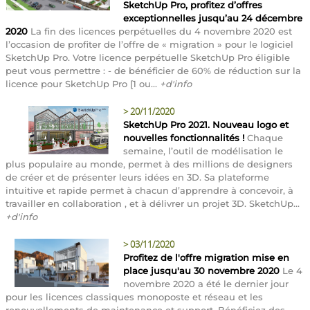
SketchUp Pro, profitez d’offres
exceptionnelles jusqu’au 24 décembre
2020
La fin des licences perpétuelles du 4 novembre 2020 est
l’occasion de profiter de l’offre de « migration » pour le logiciel
SketchUp Pro. Votre licence perpétuelle SketchUp Pro éligible
peut vous permettre : - de bénéficier de 60% de réduction sur la
licence pour SketchUp Pro [1 ou...
+d'info
>
20/11/2020
SketchUp Pro 2021. Nouveau logo et
nouvelles fonctionnalités !
Chaque
semaine, l’outil de modélisation le
plus populaire au monde, permet à des millions de designers
de créer et de présenter leurs idées en 3D. Sa plateforme
intuitive et rapide permet à chacun d’apprendre à concevoir, à
travailler en collaboration , et à délivrer un projet 3D. SketchUp...
+d'info
>
03/11/2020
Profitez de l'offre migration mise en
place jusqu'au 30 novembre 2020
Le 4
novembre 2020 a été le dernier jour
pour les licences classiques monoposte et réseau et les
renouvellements de maintenance et support. Bénéficiez des