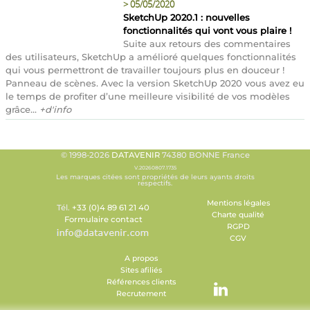
>
05/05/2020
SketchUp 2020.1 : nouvelles
fonctionnalités qui vont vous plaire !
Suite aux retours des commentaires
des utilisateurs, SketchUp a amélioré quelques fonctionnalités
qui vous permettront de travailler toujours plus en douceur !
Panneau de scènes. Avec la version SketchUp 2020 vous avez eu
le temps de profiter d’une meilleure visibilité de vos modèles
grâce...
+d'info
© 1998-2026
DATAVENIR
74380 BONNE France
V.20260807.1735
Les marques citées sont propriétés de leurs ayants droits
respectifs.
Mentions légales
Tél.
+33 (0)4 89 61 21 40
Charte qualité
Formulaire contact
RGPD
CGV
A propos
Sites afiliés
Références clients
Recrutement