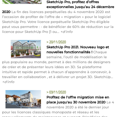
SketchUp Pro, profitez d’offres
exceptionnelles jusqu’au 24 décembre
2020
La fin des licences perpétuelles du 4 novembre 2020 est
l’occasion de profiter de l’offre de « migration » pour le logiciel
SketchUp Pro. Votre licence perpétuelle SketchUp Pro éligible
peut vous permettre : - de bénéficier de 60% de réduction sur la
licence pour SketchUp Pro [1 ou...
+d'info
>
20/11/2020
SketchUp Pro 2021. Nouveau logo et
nouvelles fonctionnalités !
Chaque
semaine, l’outil de modélisation le
plus populaire au monde, permet à des millions de designers
de créer et de présenter leurs idées en 3D. Sa plateforme
intuitive et rapide permet à chacun d’apprendre à concevoir, à
travailler en collaboration , et à délivrer un projet 3D. SketchUp...
+d'info
>
03/11/2020
Profitez de l'offre migration mise en
place jusqu'au 30 novembre 2020
Le 4
novembre 2020 a été le dernier jour
pour les licences classiques monoposte et réseau et les
renouvellements de maintenance et support. Bénéficiez des