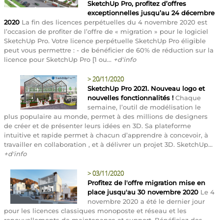
SketchUp Pro, profitez d’offres
exceptionnelles jusqu’au 24 décembre
2020
La fin des licences perpétuelles du 4 novembre 2020 est
l’occasion de profiter de l’offre de « migration » pour le logiciel
SketchUp Pro. Votre licence perpétuelle SketchUp Pro éligible
peut vous permettre : - de bénéficier de 60% de réduction sur la
licence pour SketchUp Pro [1 ou...
+d'info
>
20/11/2020
SketchUp Pro 2021. Nouveau logo et
nouvelles fonctionnalités !
Chaque
semaine, l’outil de modélisation le
plus populaire au monde, permet à des millions de designers
de créer et de présenter leurs idées en 3D. Sa plateforme
intuitive et rapide permet à chacun d’apprendre à concevoir, à
travailler en collaboration , et à délivrer un projet 3D. SketchUp...
+d'info
>
03/11/2020
Profitez de l'offre migration mise en
place jusqu'au 30 novembre 2020
Le 4
novembre 2020 a été le dernier jour
pour les licences classiques monoposte et réseau et les
renouvellements de maintenance et support. Bénéficiez des