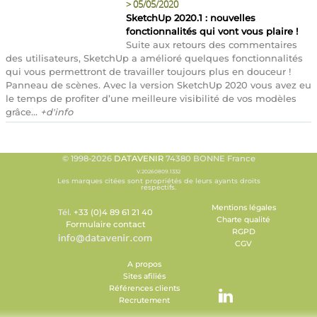
>
05/05/2020
SketchUp 2020.1 : nouvelles
fonctionnalités qui vont vous plaire !
Suite aux retours des commentaires
des utilisateurs, SketchUp a amélioré quelques fonctionnalités
qui vous permettront de travailler toujours plus en douceur !
Panneau de scènes. Avec la version SketchUp 2020 vous avez eu
le temps de profiter d’une meilleure visibilité de vos modèles
grâce...
+d'info
© 1998-2026
DATAVENIR
74380 BONNE France
V.20260809.1332
Les marques citées sont propriétés de leurs ayants droits
respectifs.
Mentions légales
Tél.
+33 (0)4 89 61 21 40
Charte qualité
Formulaire contact
RGPD
CGV
A propos
Sites afiliés
Références clients
Recrutement