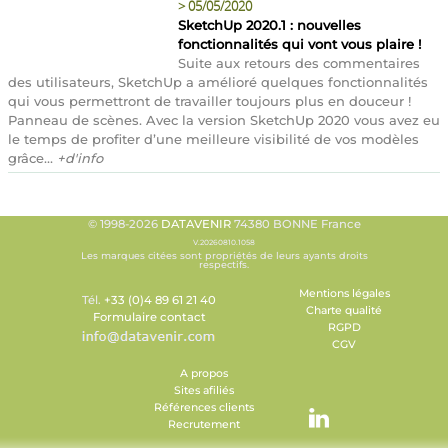
>
05/05/2020
SketchUp 2020.1 : nouvelles
fonctionnalités qui vont vous plaire !
Suite aux retours des commentaires
des utilisateurs, SketchUp a amélioré quelques fonctionnalités
qui vous permettront de travailler toujours plus en douceur !
Panneau de scènes. Avec la version SketchUp 2020 vous avez eu
le temps de profiter d’une meilleure visibilité de vos modèles
grâce...
+d'info
© 1998-2026
DATAVENIR
74380 BONNE France
V.20260810.1058
Les marques citées sont propriétés de leurs ayants droits
respectifs.
Mentions légales
Tél.
+33 (0)4 89 61 21 40
Charte qualité
Formulaire contact
RGPD
CGV
A propos
Sites afiliés
Références clients
Recrutement