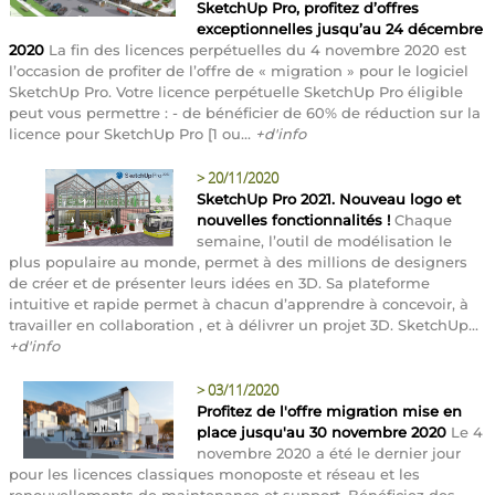
SketchUp Pro, profitez d’offres
exceptionnelles jusqu’au 24 décembre
2020
La fin des licences perpétuelles du 4 novembre 2020 est
l’occasion de profiter de l’offre de « migration » pour le logiciel
SketchUp Pro. Votre licence perpétuelle SketchUp Pro éligible
peut vous permettre : - de bénéficier de 60% de réduction sur la
licence pour SketchUp Pro [1 ou...
+d'info
>
20/11/2020
SketchUp Pro 2021. Nouveau logo et
nouvelles fonctionnalités !
Chaque
semaine, l’outil de modélisation le
plus populaire au monde, permet à des millions de designers
de créer et de présenter leurs idées en 3D. Sa plateforme
intuitive et rapide permet à chacun d’apprendre à concevoir, à
travailler en collaboration , et à délivrer un projet 3D. SketchUp...
+d'info
>
03/11/2020
Profitez de l'offre migration mise en
place jusqu'au 30 novembre 2020
Le 4
novembre 2020 a été le dernier jour
pour les licences classiques monoposte et réseau et les
renouvellements de maintenance et support. Bénéficiez des