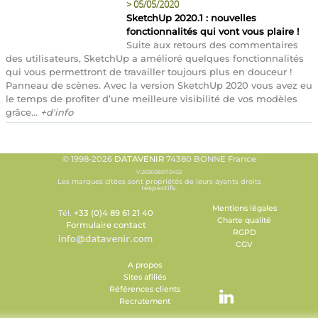
>
05/05/2020
SketchUp 2020.1 : nouvelles
fonctionnalités qui vont vous plaire !
Suite aux retours des commentaires
des utilisateurs, SketchUp a amélioré quelques fonctionnalités
qui vous permettront de travailler toujours plus en douceur !
Panneau de scènes. Avec la version SketchUp 2020 vous avez eu
le temps de profiter d’une meilleure visibilité de vos modèles
grâce...
+d'info
© 1998-2026
DATAVENIR
74380 BONNE France
V.20260807.0452
Les marques citées sont propriétés de leurs ayants droits
respectifs.
Mentions légales
Tél.
+33 (0)4 89 61 21 40
Charte qualité
Formulaire contact
RGPD
CGV
A propos
Sites afiliés
Références clients
Recrutement