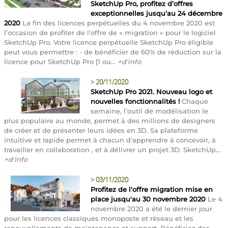
SketchUp Pro, profitez d’offres
exceptionnelles jusqu’au 24 décembre
2020
La fin des licences perpétuelles du 4 novembre 2020 est
l’occasion de profiter de l’offre de « migration » pour le logiciel
SketchUp Pro. Votre licence perpétuelle SketchUp Pro éligible
peut vous permettre : - de bénéficier de 60% de réduction sur la
licence pour SketchUp Pro [1 ou...
+d'info
>
20/11/2020
SketchUp Pro 2021. Nouveau logo et
nouvelles fonctionnalités !
Chaque
semaine, l’outil de modélisation le
plus populaire au monde, permet à des millions de designers
de créer et de présenter leurs idées en 3D. Sa plateforme
intuitive et rapide permet à chacun d’apprendre à concevoir, à
travailler en collaboration , et à délivrer un projet 3D. SketchUp...
+d'info
>
03/11/2020
Profitez de l'offre migration mise en
place jusqu'au 30 novembre 2020
Le 4
novembre 2020 a été le dernier jour
pour les licences classiques monoposte et réseau et les
renouvellements de maintenance et support. Bénéficiez des