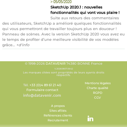
>
05/05/2020
SketchUp 2020.1 : nouvelles
fonctionnalités qui vont vous plaire !
Suite aux retours des commentaires
des utilisateurs, SketchUp a amélioré quelques fonctionnalités
qui vous permettront de travailler toujours plus en douceur !
Panneau de scènes. Avec la version SketchUp 2020 vous avez eu
le temps de profiter d’une meilleure visibilité de vos modèles
grâce...
+d'info
© 1998-2026
DATAVENIR
74380 BONNE France
V.20260807.0642
Les marques citées sont propriétés de leurs ayants droits
respectifs.
Mentions légales
Tél.
+33 (0)4 89 61 21 40
Charte qualité
Formulaire contact
RGPD
CGV
A propos
Sites afiliés
Références clients
Recrutement