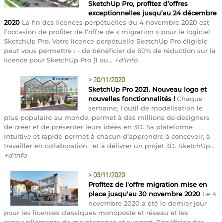
SketchUp Pro, profitez d’offres
exceptionnelles jusqu’au 24 décembre
2020
La fin des licences perpétuelles du 4 novembre 2020 est
l’occasion de profiter de l’offre de « migration » pour le logiciel
SketchUp Pro. Votre licence perpétuelle SketchUp Pro éligible
peut vous permettre : - de bénéficier de 60% de réduction sur la
licence pour SketchUp Pro [1 ou...
+d'info
>
20/11/2020
SketchUp Pro 2021. Nouveau logo et
nouvelles fonctionnalités !
Chaque
semaine, l’outil de modélisation le
plus populaire au monde, permet à des millions de designers
de créer et de présenter leurs idées en 3D. Sa plateforme
intuitive et rapide permet à chacun d’apprendre à concevoir, à
travailler en collaboration , et à délivrer un projet 3D. SketchUp...
+d'info
>
03/11/2020
Profitez de l'offre migration mise en
place jusqu'au 30 novembre 2020
Le 4
novembre 2020 a été le dernier jour
pour les licences classiques monoposte et réseau et les
renouvellements de maintenance et support. Bénéficiez des