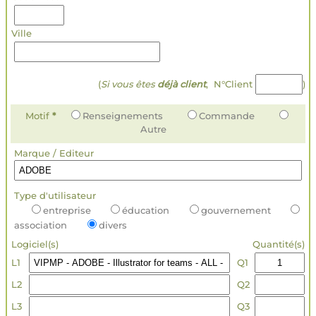
Ville
(
Si vous êtes
déjà client
, N°Client
)
Motif
*
Renseignements
Commande
Autre
Marque / Editeur
Type d'utilisateur
entreprise
éducation
gouvernement
association
divers
Logiciel(s)
Quantité(s)
L1
Q1
L2
Q2
L3
Q3