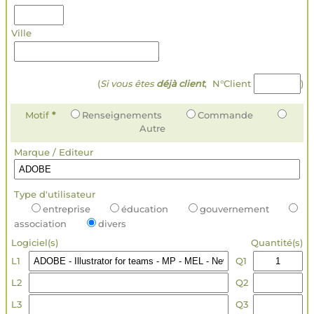
Ville
(
Si vous êtes
déjà client
, N°Client
)
Motif
*
Renseignements
Commande
Autre
Marque / Editeur
Type d'utilisateur
entreprise
éducation
gouvernement
association
divers
Logiciel(s)
Quantité(s)
L1
Q1
L2
Q2
L3
Q3