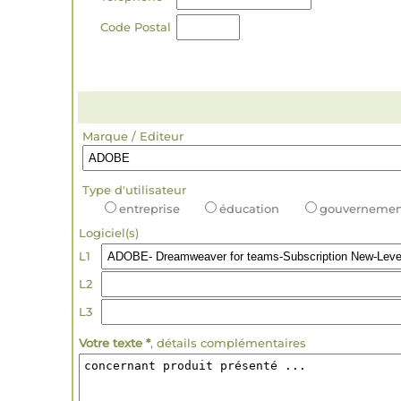
Code Postal
Marque / Editeur
Type d'utilisateur
entreprise
éducation
gouvernemen
Logiciel(s)
L1
L2
L3
Votre texte *
, détails complémentaires