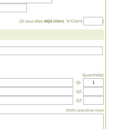
(
Si vous êtes
déjà client
, N°Client
)
Quantité(s)
Q1
Q2
Q3
(1000 caractères maxi)