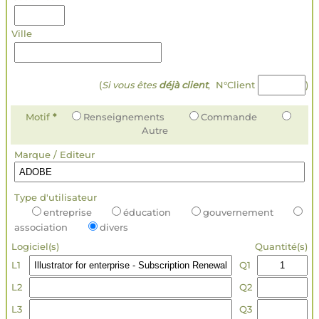
Ville
(
Si vous êtes
déjà client
, N°Client
)
Motif
*
Renseignements
Commande
Autre
Marque / Editeur
Type d'utilisateur
entreprise
éducation
gouvernement
association
divers
Logiciel(s)
Quantité(s)
L1
Q1
L2
Q2
L3
Q3