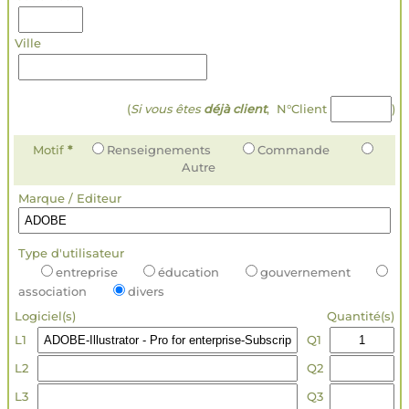
Ville
(
Si vous êtes
déjà client
, N°Client
)
Motif
*
Renseignements
Commande
Autre
Marque / Editeur
Type d'utilisateur
entreprise
éducation
gouvernement
association
divers
Logiciel(s)
Quantité(s)
L1
Q1
L2
Q2
L3
Q3