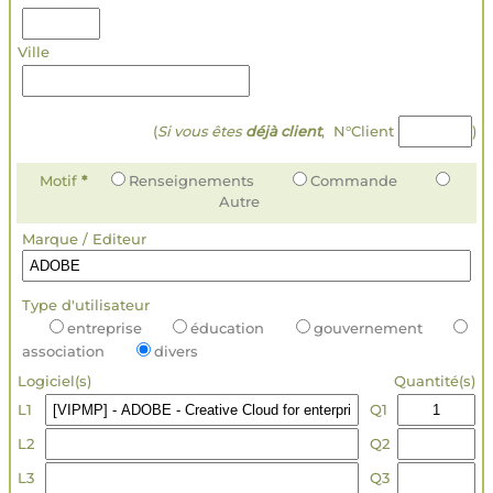
Ville
(
Si vous êtes
déjà client
, N°Client
)
Motif
*
Renseignements
Commande
Autre
Marque / Editeur
Type d'utilisateur
entreprise
éducation
gouvernement
association
divers
Logiciel(s)
Quantité(s)
L1
Q1
L2
Q2
L3
Q3