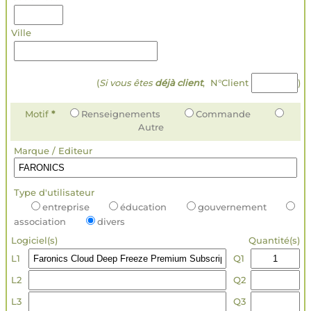
Ville
(
Si vous êtes
déjà client
, N°Client
)
Motif
*
Renseignements
Commande
Autre
Marque / Editeur
Type d'utilisateur
entreprise
éducation
gouvernement
association
divers
Logiciel(s)
Quantité(s)
L1
Q1
L2
Q2
L3
Q3