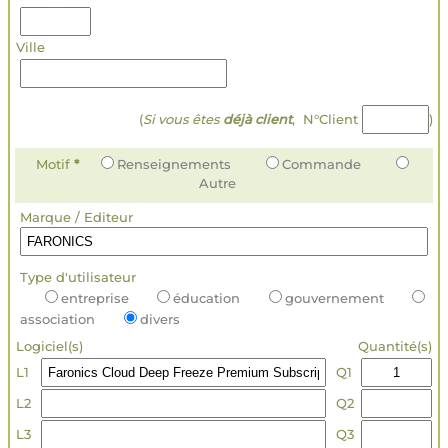
Ville
(
Si vous êtes
déjà client
, N°Client
)
Motif
*
Renseignements
Commande
Autre
Marque / Editeur
Type d'utilisateur
entreprise
éducation
gouvernement
association
divers
Logiciel(s)
Quantité(s)
L1
Q1
L2
Q2
L3
Q3