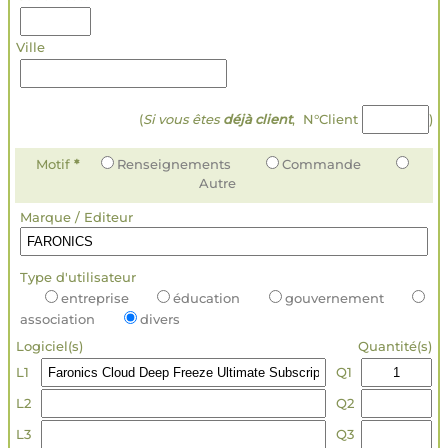
Ville
(
Si vous êtes
déjà client
, N°Client
)
Motif
*
Renseignements
Commande
Autre
Marque / Editeur
Type d'utilisateur
entreprise
éducation
gouvernement
association
divers
Logiciel(s)
Quantité(s)
L1
Q1
L2
Q2
L3
Q3