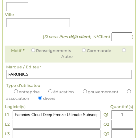
Ville
(
Si vous êtes
déjà client
, N°Client
)
Motif
*
Renseignements
Commande
Autre
Marque / Editeur
Type d'utilisateur
entreprise
éducation
gouvernement
association
divers
Logiciel(s)
Quantité(s)
L1
Q1
L2
Q2
L3
Q3