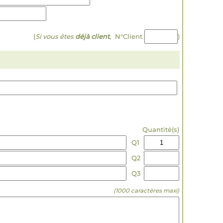
(
Si vous êtes
déjà client
, N°Client
)
Quantité(s)
Q1
Q2
Q3
(1000 caractères maxi)