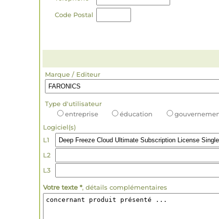
Code Postal
Marque / Editeur
Type d'utilisateur
entreprise
éducation
gouvernemen
Logiciel(s)
L1
L2
L3
Votre texte *
, détails complémentaires