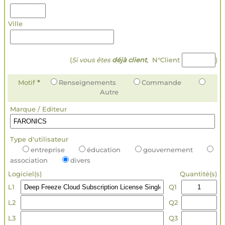
Ville
(
Si vous êtes
déjà client
, N°Client
)
Motif
*
Renseignements
Commande
Autre
Marque / Editeur
Type d'utilisateur
entreprise
éducation
gouvernement
association
divers
Logiciel(s)
Quantité(s)
L1
Q1
L2
Q2
L3
Q3