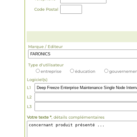
Code Postal
Marque / Editeur
Type d'utilisateur
entreprise
éducation
gouvernemen
Logiciel(s)
L1
L2
L3
Votre texte *
, détails complémentaires