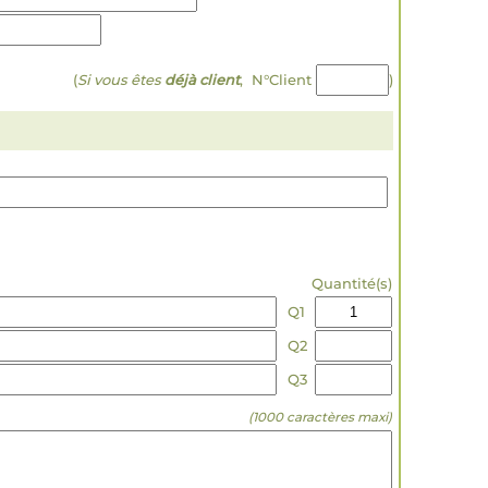
(
Si vous êtes
déjà client
, N°Client
)
Quantité(s)
Q1
Q2
Q3
(1000 caractères maxi)