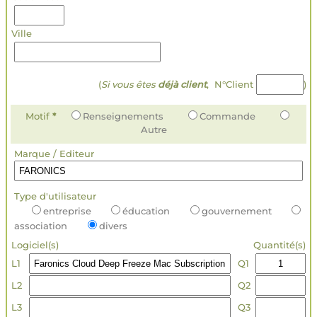
Ville
(
Si vous êtes
déjà client
, N°Client
)
Motif
*
Renseignements
Commande
Autre
Marque / Editeur
Type d'utilisateur
entreprise
éducation
gouvernement
association
divers
Logiciel(s)
Quantité(s)
L1
Q1
L2
Q2
L3
Q3