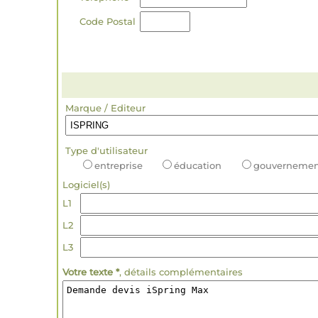
Code Postal
Marque / Editeur
Type d'utilisateur
entreprise
éducation
gouvernemen
Logiciel(s)
L1
L2
L3
Votre texte *
, détails complémentaires