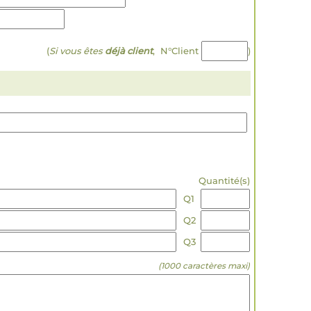
(
Si vous êtes
déjà client
, N°Client
)
Quantité(s)
Q1
Q2
Q3
(1000 caractères maxi)