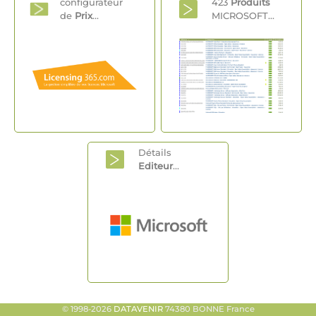
configurateur
423
Produits
de
Prix
...
MICROSOFT...
Détails
Editeur
...
© 1998-2026
DATAVENIR
74380 BONNE France