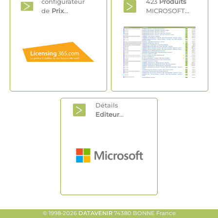
configurateur
423
Produits
de
Prix
...
MICROSOFT...
Détails
Editeur
...
© 1998-2026
DATAVENIR
74380 BONNE France