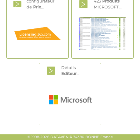
configurateur
423
Produits
de
Prix
...
MICROSOFT...
Détails
Editeur
...
© 1998-2026
DATAVENIR
74380 BONNE France