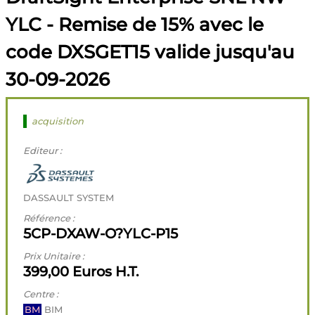
YLC - Remise de 15% avec le
code DXSGET15 valide jusqu'au
30-09-2026
acquisition
Editeur :
DASSAULT SYSTEM
Référence :
5CP-DXAW-O?YLC-P15
Prix Unitaire :
399,00 Euros H.T.
Centre :
BM
BIM