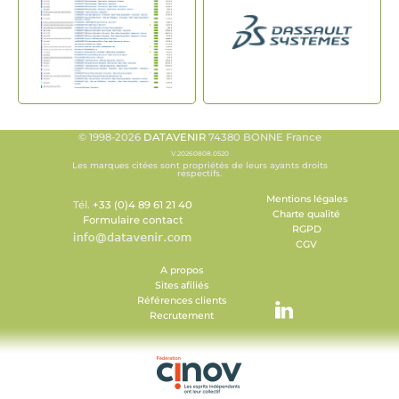
© 1998-2026
DATAVENIR
74380 BONNE France
V.20260808.0520
Les marques citées sont propriétés de leurs ayants droits
respectifs.
Mentions légales
Tél.
+33 (0)4 89 61 21 40
Charte qualité
Formulaire contact
RGPD
CGV
A propos
Sites afiliés
Références clients
Recrutement