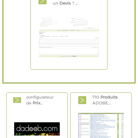
un
Devis
? ...
configurateur
710
Produits
de
Prix
...
ADOBE...