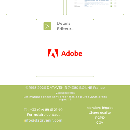
Détails
Editeur
...
© 1998-2026
DATAVENIR
74380 BONNE France
V.20260808.0305
Les marques citées sont propriétés de leurs ayants droits
respectifs.
Mentions légales
Tél.
+33 (0)4 89 61 21 40
Charte qualité
Formulaire contact
RGPD
CGV