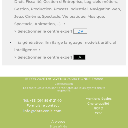
Droit, Fiscalité, Gestion d'Entreprise, Logiciels métiers,
Gestion, Production, Process industriel, Navigation web,
Jeux, Cinéma, Spectacle, Vie pratique, Musique,
Spectacle, Animation, ...) :
>
Sélectionner le centre expert
DV
ia générative, llm (large language models), artificial
intelligence :
>
Sélectionner le centre expert
IA
© 1998-2026
DATAVENIR
74380 BONNE France
V.20260808.0812
Les marques citées sont propriétés de leurs ayants droits
respectifs.
Mentions légales
Tél.
+33 (0)4 89 61 21 40
Charte qualité
Formulaire contact
RGPD
CGV
A propos
Sites afiliés