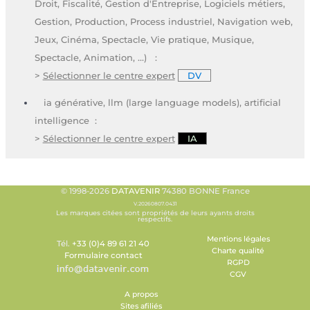
Droit, Fiscalité, Gestion d'Entreprise, Logiciels métiers,
Gestion, Production, Process industriel, Navigation web,
Jeux, Cinéma, Spectacle, Vie pratique, Musique,
Spectacle, Animation, ...) :
>
Sélectionner le centre expert
DV
ia générative, llm (large language models), artificial
intelligence :
>
Sélectionner le centre expert
IA
© 1998-2026
DATAVENIR
74380 BONNE France
V.20260807.0431
Les marques citées sont propriétés de leurs ayants droits
respectifs.
Mentions légales
Tél.
+33 (0)4 89 61 21 40
Charte qualité
Formulaire contact
RGPD
CGV
A propos
Sites afiliés