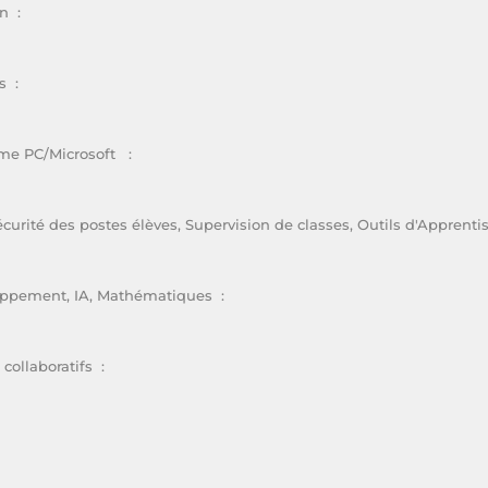
n :
s :
ème PC/Microsoft :
rité des postes élèves, Supervision de classes, Outils d'Apprenti
oppement, IA, Mathématiques :
collaboratifs :