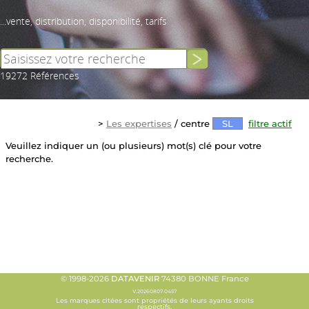
...vente, distribution, disponibilité, tarifs
19272 Références
>
Les expertises
/ centre
SL
filtre actif
Veuillez indiquer un (ou plusieurs) mot(s) clé pour votre
recherche.
© 1998-2026
DATAVENIR
74380 BONNE France
V.20260807.0457
Les marques citées sont propriétés de leurs ayants droits
respectifs.