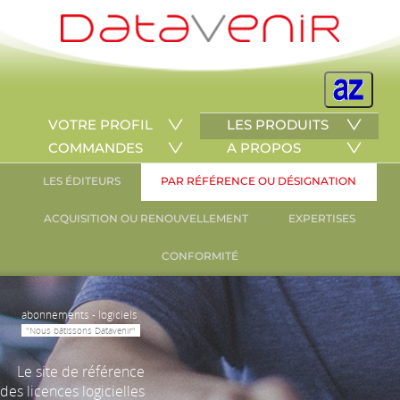
VOTRE PROFIL
LES PRODUITS
COMMANDES
A PROPOS
LES ÉDITEURS
PAR RÉFÉRENCE OU DÉSIGNATION
ACQUISITION OU RENOUVELLEMENT
EXPERTISES
CONFORMITÉ
abonnements - logiciels
"Nous bâtissons Datavenir"
Le site de référence
des licences logicielles