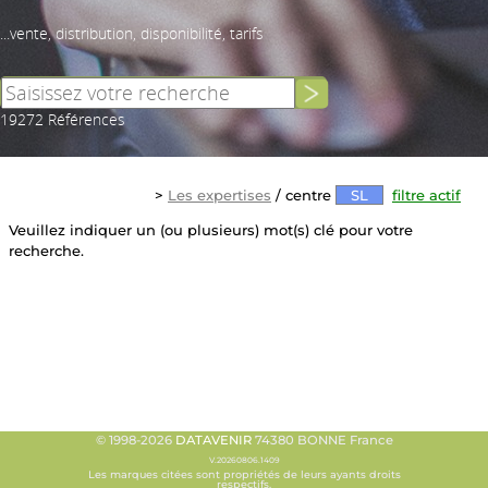
...vente, distribution, disponibilité, tarifs
19272 Références
>
Les expertises
/ centre
SL
filtre actif
Veuillez indiquer un (ou plusieurs) mot(s) clé pour votre
recherche.
© 1998-2026
DATAVENIR
74380 BONNE France
V.20260806.1409
Les marques citées sont propriétés de leurs ayants droits
respectifs.