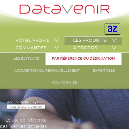
VOTRE PROFIL
LES PRODUITS
COMMANDES
A PROPOS
LES ÉDITEURS
PAR RÉFÉRENCE OU DÉSIGNATION
ACQUISITION OU RENOUVELLEMENT
EXPERTISES
CONFORMITÉ
abonnements - logiciels
"Nous bâtissons Datavenir"
Le site de référence
des licences logicielles