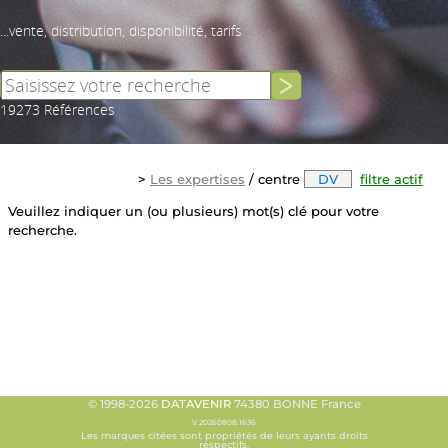
...vente, distribution, disponibilité, tarifs
19273 Références
>
Les expertises
/ centre
DV
filtre actif
Veuillez indiquer un (ou plusieurs) mot(s) clé pour votre
recherche.
© 1998-2026
DATAVENIR
74380 BONNE France
V.20260808.1636
Les marques citées sont propriétés de leurs ayants droits
respectifs.