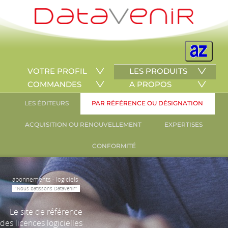
VOTRE PROFIL
LES PRODUITS
COMMANDES
A PROPOS
LES ÉDITEURS
PAR RÉFÉRENCE OU DÉSIGNATION
ACQUISITION OU RENOUVELLEMENT
EXPERTISES
CONFORMITÉ
abonnements - logiciels
"Nous bâtissons Datavenir"
Le site de référence
des licences logicielles