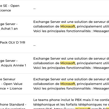
e SE - Open
...
Licence
Exchange Server est une solution de serveur 
ge Server -
collaboration de
Microsoft
, principalement util
 Achat 1 an
Voici les principales fonctionnalités : Messageri
 Pack OLV D 1YR
...
Exchange Server est une solution de serveur 
ge Server -
collaboration de
Microsoft
, principalement util
- Acquis Année 1
Voici les principales fonctionnalités : Messageri
e Serveur
Exchange Server est une solution de serveur 
n - Open Value
collaboration de
Microsoft
, principalement util
ance + Licence
Voici les principales fonctionnalités : Messageri
Le teams phone inclut le PBX mais il ne contie
hone Standard -
téléphonique et les forfaits téléphoniques ne