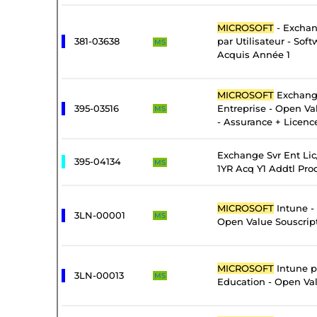
MICROSOFT
- Exchan
381-03638
par Utilisateur - Sof
MS
Acquis Année 1
MICROSOFT
Exchang
395-03516
Entreprise - Open Va
MS
- Assurance + Licenc
Exchange Svr Ent Li
395-04134
MS
1YR Acq Y1 Addtl Pro
MICROSOFT
Intune -
3LN-00001
MS
Open Value Souscrip
MICROSOFT
Intune pa
3LN-00013
MS
Education - Open Val