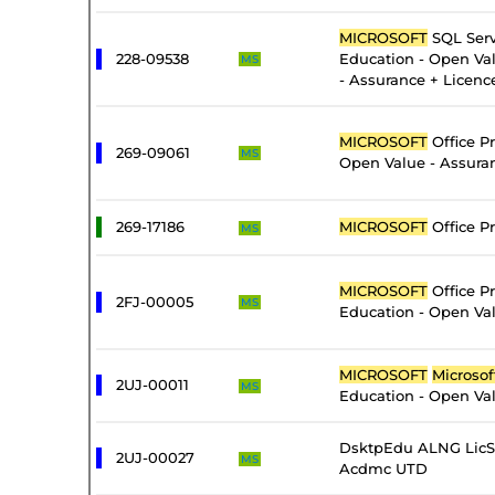
MICROSOFT
SQL Serv
228-09538
Education - Open Val
MS
- Assurance + Licenc
MICROSOFT
Office Pr
269-09061
MS
Open Value - Assura
269-17186
MICROSOFT
Office Pr
MS
MICROSOFT
Office Pr
2FJ-00005
MS
Education - Open Val
MICROSOFT
Microsof
2UJ-00011
MS
Education - Open Val
DsktpEdu ALNG LicS
2UJ-00027
MS
Acdmc UTD