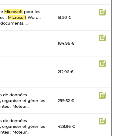
 de
Microsoft
pour les
tes :
Microsoft
Word :
51,20 €
 documents. ...
184,96 €
212,96 €
es de données
, organiser et gérer les
299,52 €
tes : Moteur...
es de données
, organiser et gérer les
428,96 €
tes : Moteur...