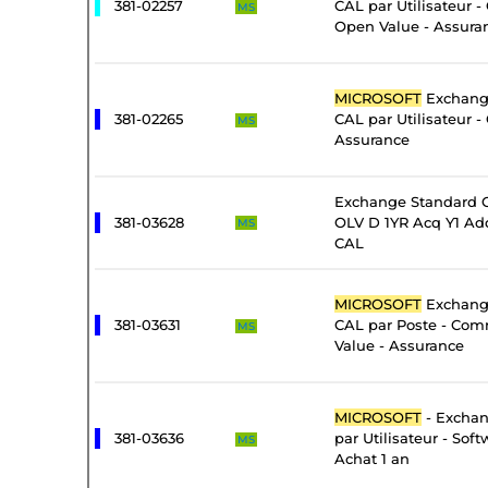
381-02257
CAL par Utilisateur 
MS
Open Value - Assura
MICROSOFT
Exchange
381-02265
CAL par Utilisateur -
MS
Assurance
Exchange Standard C
381-03628
OLV D 1YR Acq Y1 Add
MS
CAL
MICROSOFT
Exchange
381-03631
CAL par Poste - Com
MS
Value - Assurance
MICROSOFT
- Exchan
381-03636
par Utilisateur - Sof
MS
Achat 1 an