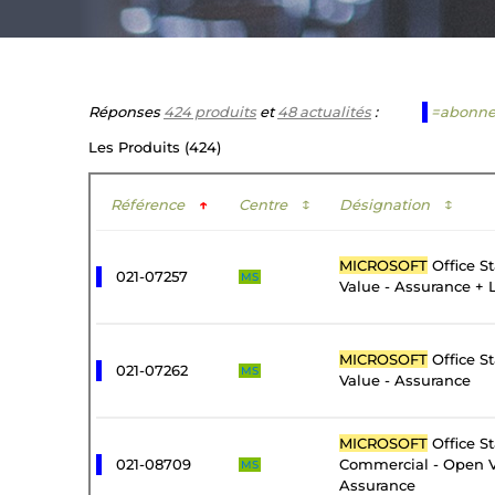
Réponses
424 produits
et
48 actualités
:
=abonn
Les Produits (424)
Référence
↑
Centre
↕
Désignation
↕
MICROSOFT
Office S
021-07257
MS
Value - Assurance + 
MICROSOFT
Office S
021-07262
MS
Value - Assurance
MICROSOFT
Office S
021-08709
Commercial - Open V
MS
Assurance