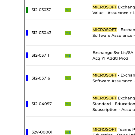
MICROSOFT
Exchang
312-03037
MS
Value - Assurance + 
MICROSOFT
- Exchan
312-03043
MS
Software Assurance -
Exchange Svr Lic/SA
312-03711
MS
Acq Y1 Addtl Prod
MICROSOFT
- Exchan
312-03716
MS
Software Assurance 
MICROSOFT
Exchang
312-04097
Standard - Educatio
MS
Souscription - Assur
MICROSOFT
Teams P
32V-00001
MS