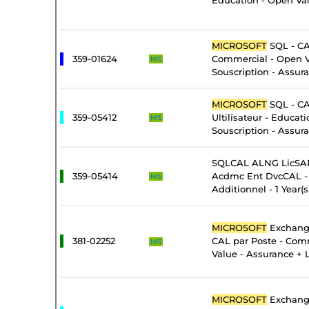
Education - Open Val
MICROSOFT
SQL - CA
359-01624
Commercial - Open 
MS
Souscription - Assur
MICROSOFT
SQL - CA
359-05412
Ultilisateur - Educat
MS
Souscription - Assur
SQLCAL ALNG LicSAP
359-05414
Acdmc Ent DvcCAL - 
MS
Additionnel - 1 Year(s
MICROSOFT
Exchange
381-02252
CAL par Poste - Com
MS
Value - Assurance + 
MICROSOFT
Exchange