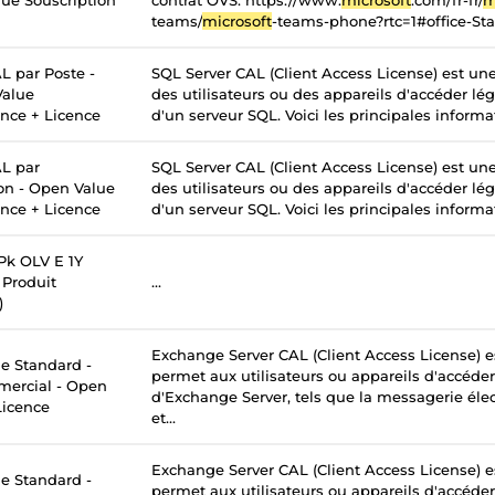
ue Souscription
contrat OVS. https://www.
microsoft
.com/fr-fr/
m
teams/
microsoft
-teams-phone?rtc=1#office-St
L par Poste -
SQL Server CAL (Client Access License) est un
Value
des utilisateurs ou des appareils d'accéder lé
ance + Licence
d'un serveur SQL. Voici les principales informati
L par
SQL Server CAL (Client Access License) est un
ion - Open Value
des utilisateurs ou des appareils d'accéder lé
ance + Licence
d'un serveur SQL. Voici les principales informati
k OLV E 1Y
Produit
...
)
Exchange Server CAL (Client Access License) e
 Standard -
permet aux utilisateurs ou appareils d'accéder
mercial - Open
d'Exchange Server, tels que la messagerie élec
Licence
et...
Exchange Server CAL (Client Access License) e
 Standard -
permet aux utilisateurs ou appareils d'accéder