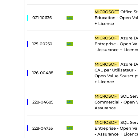
MICROSOFT
Office S
021-10636
Education - Open Va
MS
+ Licence
MICROSOFT
Azure De
125-00250
Entreprise - Open Va
MS
- Assurance + Licenc
MICROSOFT
Azure De
CAL par Utilisateur - 
126-00488
MS
Open Value Souscrip
+ Licence
MICROSOFT
SQL Serv
228-04685
Commercial - Open V
MS
Assurance
MICROSOFT
SQL Serv
228-04735
Entreprise - Open Va
MS
- Assurance + Licenc