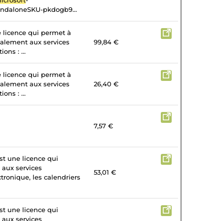
icrosoft
-
andaloneSKU-pkdogb9...
e licence qui permet à
galement aux services
99,84 €
ons : ...
e licence qui permet à
galement aux services
26,40 €
ons : ...
7,57 €
st une licence qui
 aux services
53,01 €
tronique, les calendriers
st une licence qui
 aux services