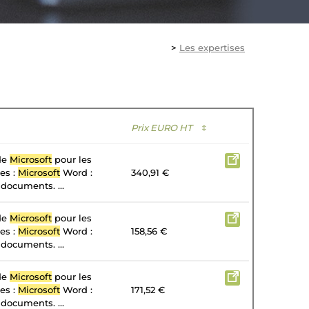
>
Les expertises
Prix EURO HT
↕
 de
Microsoft
pour les
tes :
Microsoft
Word :
340,91 €
 documents. ...
 de
Microsoft
pour les
tes :
Microsoft
Word :
158,56 €
 documents. ...
 de
Microsoft
pour les
tes :
Microsoft
Word :
171,52 €
 documents. ...