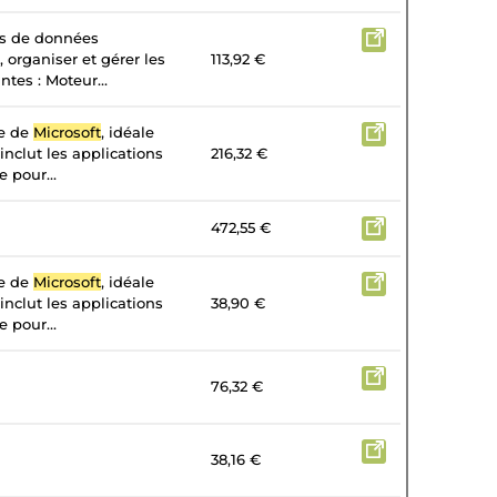
es de données
, organiser et gérer les
113,92 €
tes : Moteur...
te de
Microsoft
, idéale
 inclut les applications
216,32 €
 pour...
472,55 €
te de
Microsoft
, idéale
 inclut les applications
38,90 €
 pour...
76,32 €
38,16 €