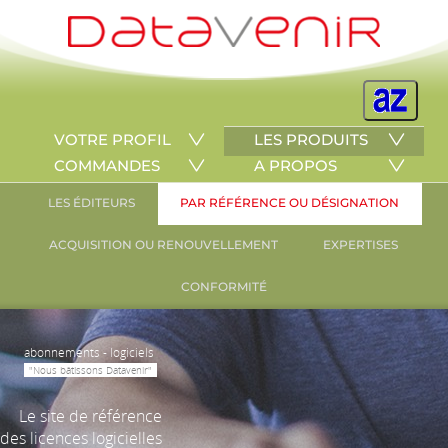
VOTRE PROFIL
LES PRODUITS
COMMANDES
A PROPOS
LES ÉDITEURS
PAR RÉFÉRENCE OU DÉSIGNATION
ACQUISITION OU RENOUVELLEMENT
EXPERTISES
CONFORMITÉ
abonnements - logiciels
"Nous bâtissons Datavenir"
Le site de référence
des licences logicielles