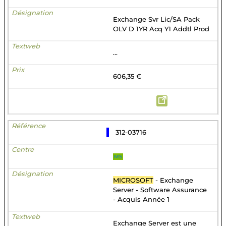
Exchange Svr Lic/SA Pack
OLV D 1YR Acq Y1 Addtl Prod
...
606,35 €
312-03716
MS
MICROSOFT
- Exchange
Server - Software Assurance
- Acquis Année 1
Exchange Server est une