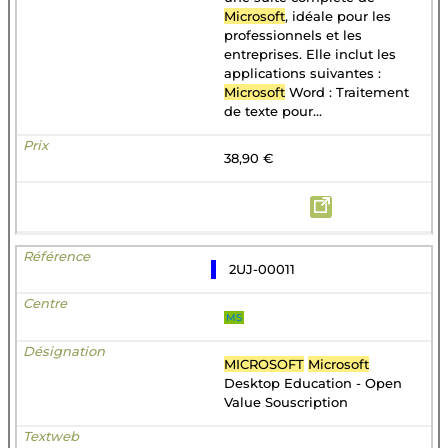
Microsoft
, idéale pour les
professionnels et les
entreprises. Elle inclut les
applications suivantes :
Microsoft
Word : Traitement
de texte pour...
38,90 €
2UJ-00011
MS
MICROSOFT
Microsoft
Desktop Education - Open
Value Souscription