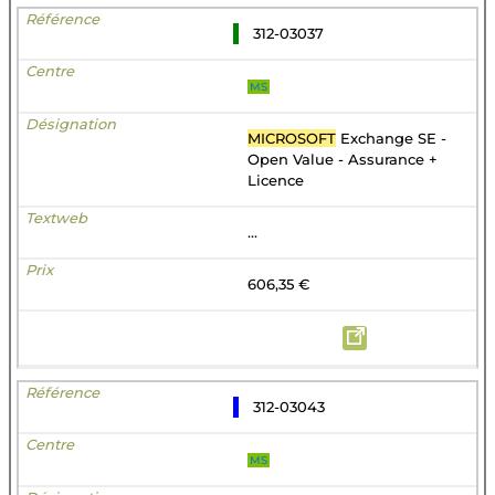
312-03037
MS
MICROSOFT
Exchange SE -
Open Value - Assurance +
Licence
...
606,35 €
312-03043
MS