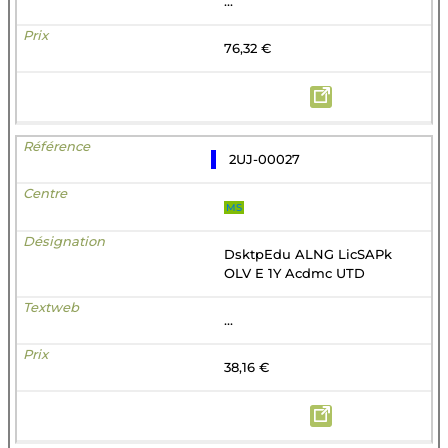
...
76,32 €
2UJ-00027
MS
DsktpEdu ALNG LicSAPk
OLV E 1Y Acdmc UTD
...
38,16 €