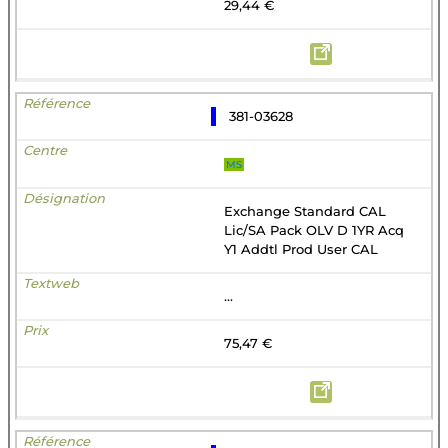
29,44 €
381-03628
MS
Exchange Standard CAL
Lic/SA Pack OLV D 1YR Acq
Y1 Addtl Prod User CAL
...
75,47 €