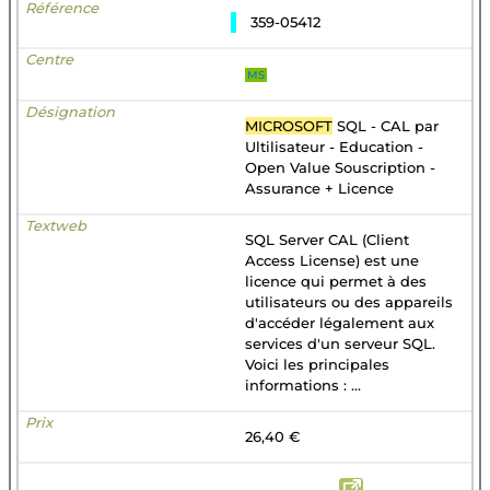
359-05412
MS
MICROSOFT
SQL - CAL par
Ultilisateur - Education -
Open Value Souscription -
Assurance + Licence
SQL Server CAL (Client
Access License) est une
licence qui permet à des
utilisateurs ou des appareils
d'accéder légalement aux
services d'un serveur SQL.
Voici les principales
informations : ...
26,40 €