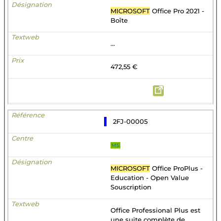
MICROSOFT
Office Pro 2021 -
Boîte
...
472,55 €
2FJ-00005
MS
MICROSOFT
Office ProPlus -
Education - Open Value
Souscription
Office Professional Plus est
une suite complète de