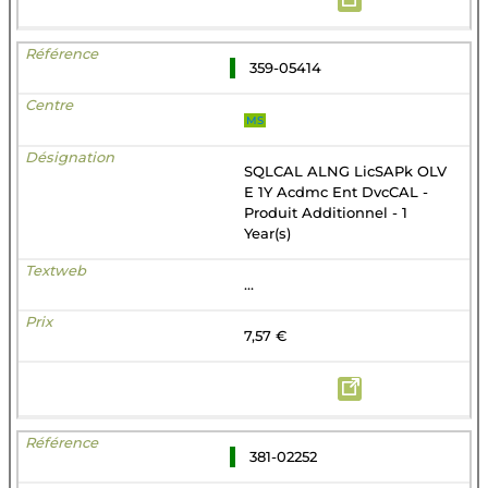
359-05414
MS
SQLCAL ALNG LicSAPk OLV
E 1Y Acdmc Ent DvcCAL -
Produit Additionnel - 1
Year(s)
...
7,57 €
381-02252