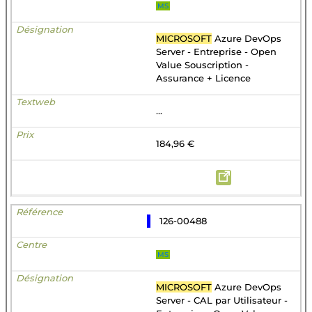
MS
MICROSOFT
Azure DevOps
Server - Entreprise - Open
Value Souscription -
Assurance + Licence
...
184,96 €
126-00488
MS
MICROSOFT
Azure DevOps
Server - CAL par Utilisateur -