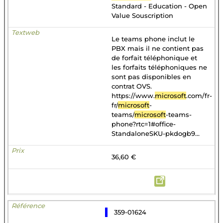
Standard - Education - Open
Value Souscription
Le teams phone inclut le
PBX mais il ne contient pas
de forfait téléphonique et
les forfaits téléphoniques ne
sont pas disponibles en
contrat OVS.
https://www.
microsoft
.com/fr-
fr/
microsoft
-
teams/
microsoft
-teams-
phone?rtc=1#office-
StandaloneSKU-pkdogb9...
36,60 €
359-01624