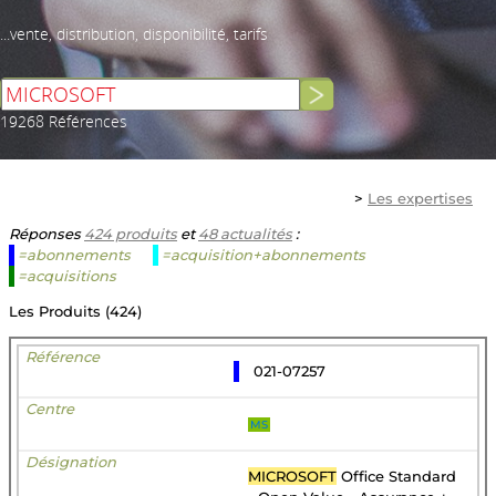
...vente, distribution, disponibilité, tarifs
19268 Références
>
Les expertises
Réponses
424 produits
et
48 actualités
:
=abonnements
=acquisition+abonnements
=acquisitions
Les Produits (424)
021-07257
MS
MICROSOFT
Office Standard