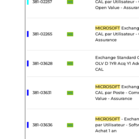
381-02257
CAL par Utilisateur 
MS
Open Value - Assura
MICROSOFT
Exchange
381-02265
CAL par Utilisateur -
MS
Assurance
Exchange Standard C
381-03628
OLV D 1YR Acq Y1 Add
MS
CAL
MICROSOFT
Exchange
381-03631
CAL par Poste - Com
MS
Value - Assurance
MICROSOFT
- Exchan
381-03636
par Utilisateur - Sof
MS
Achat 1 an