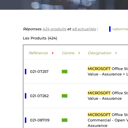
Réponses
424 produits
et
48 actualités
:
=abonn
Les Produits (424)
Référence
↑
Centre
↕
Désignation
↕
MICROSOFT
Office S
021-07257
MS
Value - Assurance + 
MICROSOFT
Office S
021-07262
MS
Value - Assurance
MICROSOFT
Office S
021-08709
Commercial - Open V
MS
Assurance