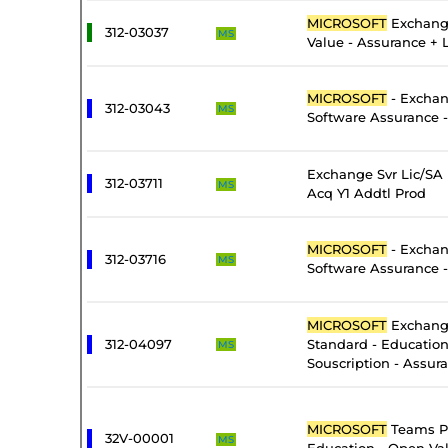
MICROSOFT
Exchang
312-03037
MS
Value - Assurance + 
MICROSOFT
- Exchan
312-03043
MS
Software Assurance -
Exchange Svr Lic/SA
312-03711
MS
Acq Y1 Addtl Prod
MICROSOFT
- Exchan
312-03716
MS
Software Assurance 
MICROSOFT
Exchang
312-04097
Standard - Educatio
MS
Souscription - Assur
MICROSOFT
Teams P
32V-00001
MS