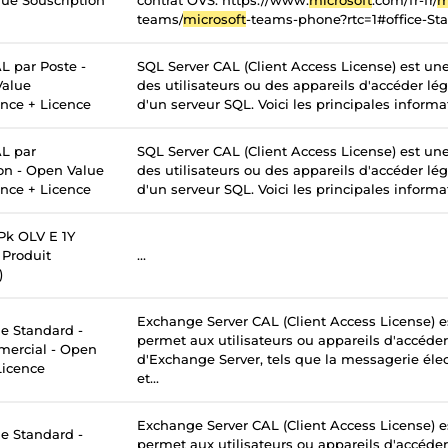
ue Souscription
contrat OVS. https://www.
microsoft
.com/fr-fr/
m
teams/
microsoft
-teams-phone?rtc=1#office-St
L par Poste -
SQL Server CAL (Client Access License) est un
Value
des utilisateurs ou des appareils d'accéder lé
ance + Licence
d'un serveur SQL. Voici les principales informati
L par
SQL Server CAL (Client Access License) est un
ion - Open Value
des utilisateurs ou des appareils d'accéder lé
ance + Licence
d'un serveur SQL. Voici les principales informati
k OLV E 1Y
Produit
...
)
Exchange Server CAL (Client Access License) e
 Standard -
permet aux utilisateurs ou appareils d'accéder
mercial - Open
d'Exchange Server, tels que la messagerie élec
Licence
et...
Exchange Server CAL (Client Access License) e
 Standard -
permet aux utilisateurs ou appareils d'accéder