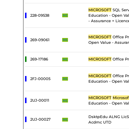
MICROSOFT
SQL Serv
228-09538
Education - Open Val
MS
- Assurance + Licenc
MICROSOFT
Office Pr
269-09061
MS
Open Value - Assura
269-17186
MICROSOFT
Office Pr
MS
MICROSOFT
Office Pr
2FJ-00005
MS
Education - Open Val
MICROSOFT
Microsof
2UJ-00011
MS
Education - Open Val
DsktpEdu ALNG LicS
2UJ-00027
MS
Acdmc UTD