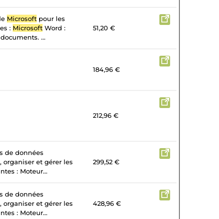
 de
Microsoft
pour les
tes :
Microsoft
Word :
51,20 €
 documents. ...
184,96 €
212,96 €
es de données
, organiser et gérer les
299,52 €
tes : Moteur...
es de données
, organiser et gérer les
428,96 €
tes : Moteur...