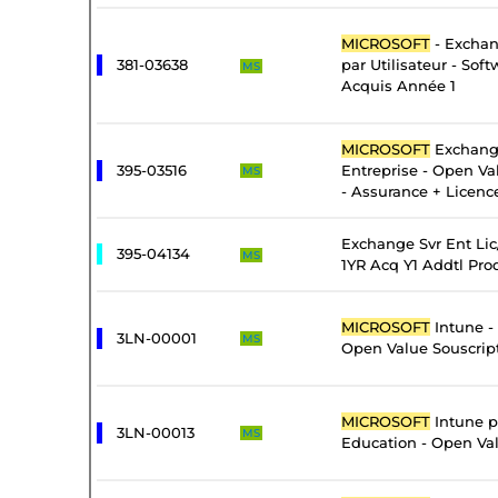
MICROSOFT
- Exchan
381-03638
par Utilisateur - Sof
MS
Acquis Année 1
MICROSOFT
Exchang
395-03516
Entreprise - Open Va
MS
- Assurance + Licenc
Exchange Svr Ent Li
395-04134
MS
1YR Acq Y1 Addtl Pro
MICROSOFT
Intune -
3LN-00001
MS
Open Value Souscrip
MICROSOFT
Intune pa
3LN-00013
MS
Education - Open Val