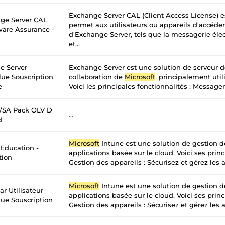
Exchange Server CAL (Client Access License) e
ge Server CAL
permet aux utilisateurs ou appareils d'accéder
tware Assurance -
d'Exchange Server, tels que la messagerie élec
et...
e Server
Exchange Server est une solution de serveur 
lue Souscription
collaboration de
Microsoft
, principalement util
e
Voici les principales fonctionnalités : Messageri
c/SA Pack OLV D
...
d
Microsoft
Intune est une solution de gestion d
 Education -
applications basée sur le cloud. Voici ses princ
tion
Gestion des appareils : Sécurisez et gérez les a
Microsoft
Intune est une solution de gestion d
r Utilisateur -
applications basée sur le cloud. Voici ses princ
ue Souscription
Gestion des appareils : Sécurisez et gérez les a