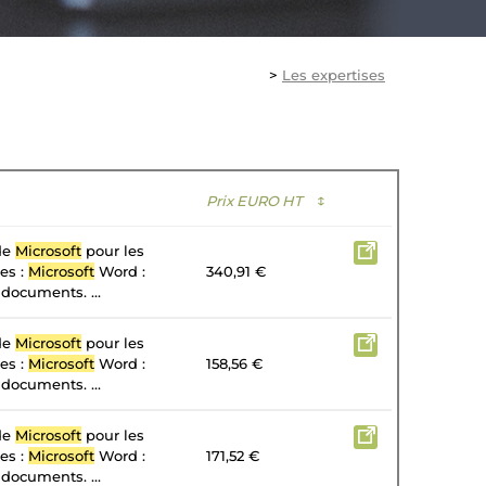
>
Les expertises
Prix EURO HT
↕
 de
Microsoft
pour les
tes :
Microsoft
Word :
340,91 €
 documents. ...
 de
Microsoft
pour les
tes :
Microsoft
Word :
158,56 €
 documents. ...
 de
Microsoft
pour les
tes :
Microsoft
Word :
171,52 €
 documents. ...