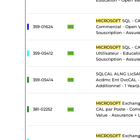
Education - Open Val
MICROSOFT
SQL - CA
359-01624
Commercial - Open 
MS
Souscription - Assur
MICROSOFT
SQL - CA
359-05412
Ultilisateur - Educat
MS
Souscription - Assur
SQLCAL ALNG LicSAP
359-05414
Acdmc Ent DvcCAL - 
MS
Additionnel - 1 Year(s
MICROSOFT
Exchange
381-02252
CAL par Poste - Com
MS
Value - Assurance + 
MICROSOFT
Exchange