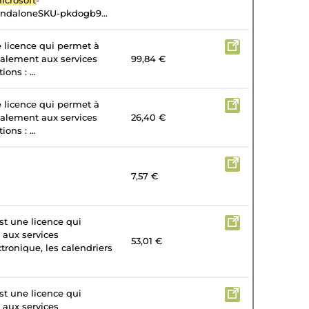
icrosoft
-
andaloneSKU-pkdogb9...
e licence qui permet à
galement aux services
99,84 €
ons : ...
e licence qui permet à
galement aux services
26,40 €
ons : ...
7,57 €
st une licence qui
 aux services
53,01 €
tronique, les calendriers
st une licence qui
 aux services