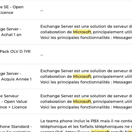
e SE - Open
...
Licence
Exchange Server est une solution de serveur 
ge Server -
collaboration de
Microsoft
, principalement util
 Achat 1 an
Voici les principales fonctionnalités : Messageri
 Pack OLV D 1YR
...
Exchange Server est une solution de serveur 
ge Server -
collaboration de
Microsoft
, principalement util
- Acquis Année 1
Voici les principales fonctionnalités : Messageri
e Serveur
Exchange Server est une solution de serveur 
n - Open Value
collaboration de
Microsoft
, principalement util
ance + Licence
Voici les principales fonctionnalités : Messageri
Le teams phone inclut le PBX mais il ne contie
hone Standard -
téléphonique et les forfaits téléphoniques ne