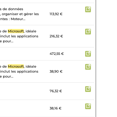
es de données
, organiser et gérer les
113,92 €
tes : Moteur...
te de
Microsoft
, idéale
 inclut les applications
216,32 €
 pour...
472,55 €
te de
Microsoft
, idéale
 inclut les applications
38,90 €
 pour...
76,32 €
38,16 €