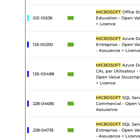
MICROSOFT
Office S
021-10636
Education - Open Va
MS
+ Licence
MICROSOFT
Azure De
125-00250
Entreprise - Open Va
MS
- Assurance + Licenc
MICROSOFT
Azure De
CAL par Utilisateur - 
126-00488
MS
Open Value Souscrip
+ Licence
MICROSOFT
SQL Serv
228-04685
Commercial - Open V
MS
Assurance
MICROSOFT
SQL Serv
228-04735
Entreprise - Open Va
MS
- Assurance + Licenc