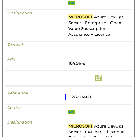
MS
MICROSOFT
Azure DevOps
Server - Entreprise - Open
Value Souscription -
Assurance + Licence
...
184,96 €
126-00488
MS
MICROSOFT
Azure DevOps
Server - CAL par Utilisateur -