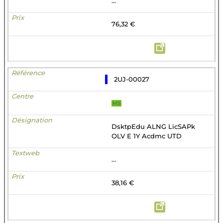
...
76,32 €
2UJ-00027
MS
DsktpEdu ALNG LicSAPk
OLV E 1Y Acdmc UTD
...
38,16 €