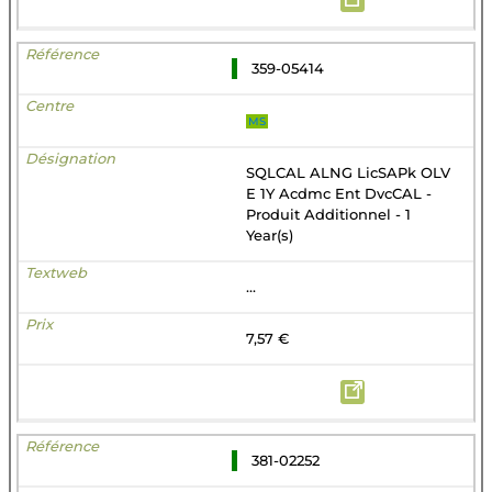
359-05414
MS
SQLCAL ALNG LicSAPk OLV
E 1Y Acdmc Ent DvcCAL -
Produit Additionnel - 1
Year(s)
...
7,57 €
381-02252