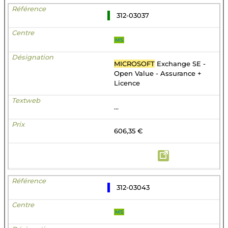
312-03037
MS
MICROSOFT
Exchange SE -
Open Value - Assurance +
Licence
...
606,35 €
312-03043
MS