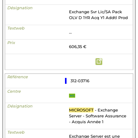
Exchange Svr Lic/SA Pack
OLV D 1YR Acq Y1 Addtl Prod
...
606,35 €
312-03716
MS
MICROSOFT
- Exchange
Server - Software Assurance
- Acquis Année 1
Exchange Server est une