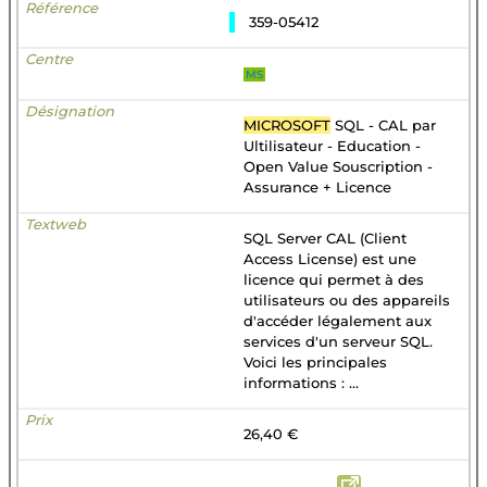
359-05412
MS
MICROSOFT
SQL - CAL par
Ultilisateur - Education -
Open Value Souscription -
Assurance + Licence
SQL Server CAL (Client
Access License) est une
licence qui permet à des
utilisateurs ou des appareils
d'accéder légalement aux
services d'un serveur SQL.
Voici les principales
informations : ...
26,40 €