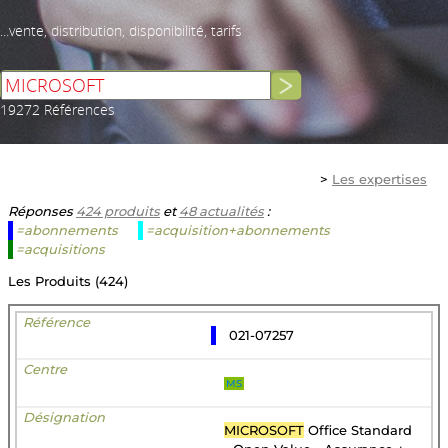
...vente, distribution, disponibilité, tarifs
19272 Références
>
Les expertises
Réponses
424 produits
et
48 actualités
:
=abonnements
=acquisition+abonnements
=acquisitions
Les Produits (424)
021-07257
MS
MICROSOFT
Office Standard