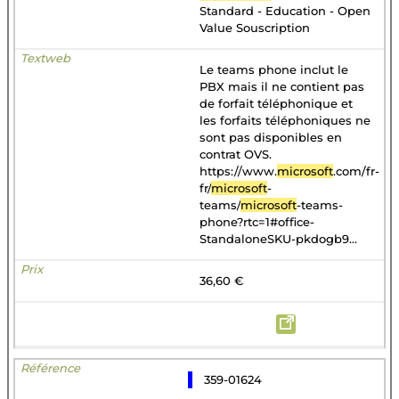
Standard - Education - Open
Value Souscription
Le teams phone inclut le
PBX mais il ne contient pas
de forfait téléphonique et
les forfaits téléphoniques ne
sont pas disponibles en
contrat OVS.
https://www.
microsoft
.com/fr-
fr/
microsoft
-
teams/
microsoft
-teams-
phone?rtc=1#office-
StandaloneSKU-pkdogb9...
36,60 €
359-01624