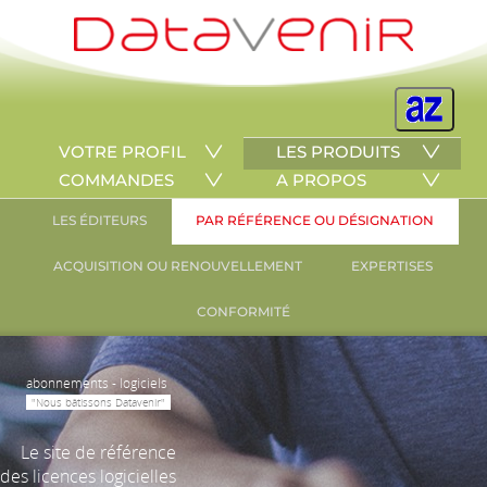
VOTRE PROFIL
LES PRODUITS
COMMANDES
A PROPOS
LES ÉDITEURS
PAR RÉFÉRENCE OU DÉSIGNATION
ACQUISITION OU RENOUVELLEMENT
EXPERTISES
CONFORMITÉ
abonnements - logiciels
"Nous bâtissons Datavenir"
Le site de référence
des licences logicielles