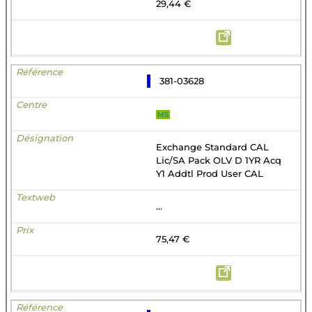
29,44 €
381-03628
MS
Exchange Standard CAL
Lic/SA Pack OLV D 1YR Acq
Y1 Addtl Prod User CAL
...
75,47 €