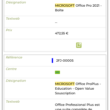
MICROSOFT
Office Pro 2021 -
Boîte
...
472,55 €
2FJ-00005
MS
MICROSOFT
Office ProPlus -
Education - Open Value
Souscription
Office Professional Plus est
une suite complète de