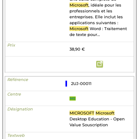
Microsoft
, idéale pour les
professionnels et les
entreprises. Elle inclut les
applications suivantes :
Microsoft
Word : Traitement
de texte pour...
38,90 €
2UJ-00011
MS
MICROSOFT
Microsoft
Desktop Education - Open
Value Souscription