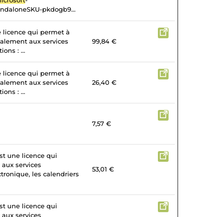
icrosoft
-
andaloneSKU-pkdogb9...
e licence qui permet à
galement aux services
99,84 €
ons : ...
e licence qui permet à
galement aux services
26,40 €
ons : ...
7,57 €
st une licence qui
 aux services
53,01 €
tronique, les calendriers
st une licence qui
 aux services