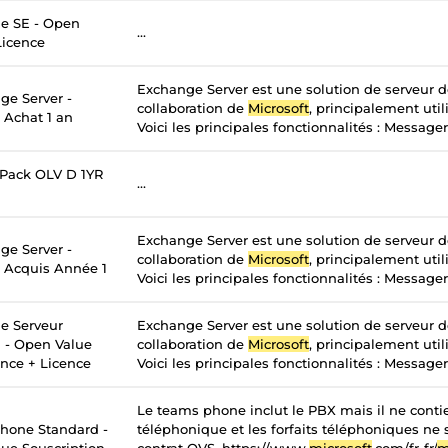
e SE - Open
...
Licence
Exchange Server est une solution de serveur 
ge Server -
collaboration de
Microsoft
, principalement util
 Achat 1 an
Voici les principales fonctionnalités : Messageri
 Pack OLV D 1YR
...
Exchange Server est une solution de serveur 
ge Server -
collaboration de
Microsoft
, principalement util
- Acquis Année 1
Voici les principales fonctionnalités : Messageri
e Serveur
Exchange Server est une solution de serveur 
n - Open Value
collaboration de
Microsoft
, principalement util
ance + Licence
Voici les principales fonctionnalités : Messageri
Le teams phone inclut le PBX mais il ne contie
hone Standard -
téléphonique et les forfaits téléphoniques ne