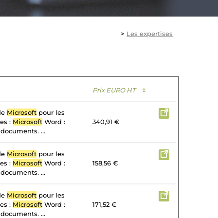
>
Les expertises
Prix EURO HT
↕
 de
Microsoft
pour les
tes :
Microsoft
Word :
340,91 €
 documents. ...
 de
Microsoft
pour les
tes :
Microsoft
Word :
158,56 €
 documents. ...
 de
Microsoft
pour les
tes :
Microsoft
Word :
171,52 €
 documents. ...