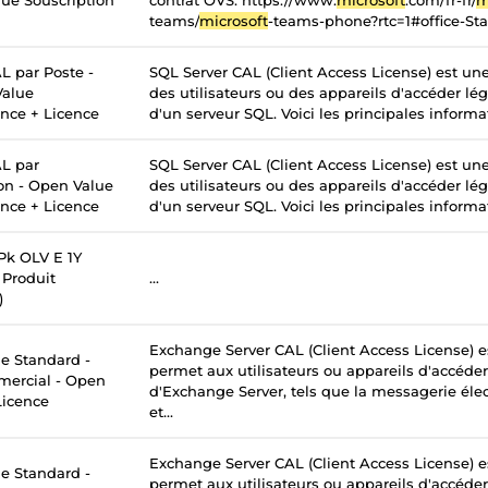
ue Souscription
contrat OVS. https://www.
microsoft
.com/fr-fr/
m
teams/
microsoft
-teams-phone?rtc=1#office-St
L par Poste -
SQL Server CAL (Client Access License) est un
Value
des utilisateurs ou des appareils d'accéder lé
ance + Licence
d'un serveur SQL. Voici les principales informati
L par
SQL Server CAL (Client Access License) est un
ion - Open Value
des utilisateurs ou des appareils d'accéder lé
ance + Licence
d'un serveur SQL. Voici les principales informati
k OLV E 1Y
Produit
...
)
Exchange Server CAL (Client Access License) e
 Standard -
permet aux utilisateurs ou appareils d'accéder
mercial - Open
d'Exchange Server, tels que la messagerie élec
Licence
et...
Exchange Server CAL (Client Access License) e
 Standard -
permet aux utilisateurs ou appareils d'accéder