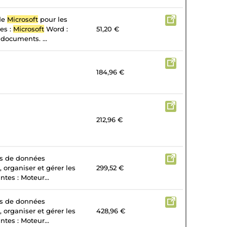
 de
Microsoft
pour les
tes :
Microsoft
Word :
51,20 €
 documents. ...
184,96 €
212,96 €
es de données
, organiser et gérer les
299,52 €
tes : Moteur...
es de données
, organiser et gérer les
428,96 €
tes : Moteur...