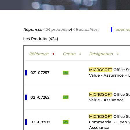
Réponses
424 produits
et
48 actualités
:
=abonn
Les Produits (424)
Référence
↑
Centre
↕
Désignation
↕
MICROSOFT
Office S
021-07257
MS
Value - Assurance + 
MICROSOFT
Office S
021-07262
MS
Value - Assurance
MICROSOFT
Office S
021-08709
Commercial - Open V
MS
Assurance