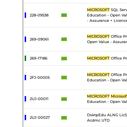
MICROSOFT
SQL Serv
228-09538
Education - Open Val
MS
- Assurance + Licenc
MICROSOFT
Office Pr
269-09061
MS
Open Value - Assura
269-17186
MICROSOFT
Office Pr
MS
MICROSOFT
Office Pr
2FJ-00005
MS
Education - Open Val
MICROSOFT
Microsof
2UJ-00011
MS
Education - Open Val
DsktpEdu ALNG LicS
2UJ-00027
MS
Acdmc UTD