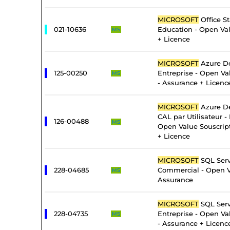
MICROSOFT
Office S
021-10636
Education - Open Va
MS
+ Licence
MICROSOFT
Azure De
125-00250
Entreprise - Open Va
MS
- Assurance + Licenc
MICROSOFT
Azure De
CAL par Utilisateur - 
126-00488
MS
Open Value Souscrip
+ Licence
MICROSOFT
SQL Serv
228-04685
Commercial - Open V
MS
Assurance
MICROSOFT
SQL Serv
228-04735
Entreprise - Open Va
MS
- Assurance + Licenc