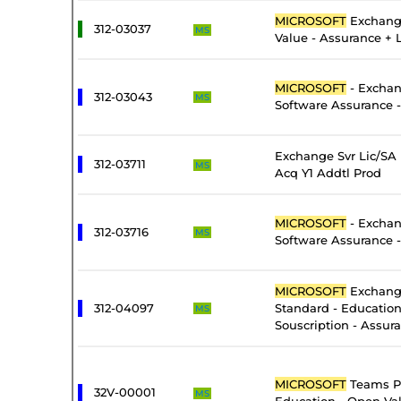
MICROSOFT
Exchang
312-03037
MS
Value - Assurance + 
MICROSOFT
- Exchan
312-03043
MS
Software Assurance -
Exchange Svr Lic/SA
312-03711
MS
Acq Y1 Addtl Prod
MICROSOFT
- Exchan
312-03716
MS
Software Assurance 
MICROSOFT
Exchang
312-04097
Standard - Educatio
MS
Souscription - Assur
MICROSOFT
Teams P
32V-00001
MS