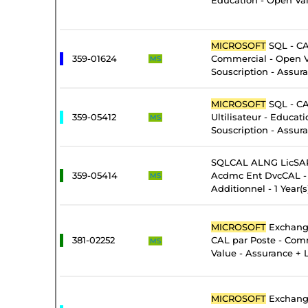
Education - Open Val
MICROSOFT
SQL - CA
359-01624
Commercial - Open 
MS
Souscription - Assur
MICROSOFT
SQL - CA
359-05412
Ultilisateur - Educat
MS
Souscription - Assur
SQLCAL ALNG LicSAP
359-05414
Acdmc Ent DvcCAL - 
MS
Additionnel - 1 Year(s
MICROSOFT
Exchange
381-02252
CAL par Poste - Com
MS
Value - Assurance + 
MICROSOFT
Exchange