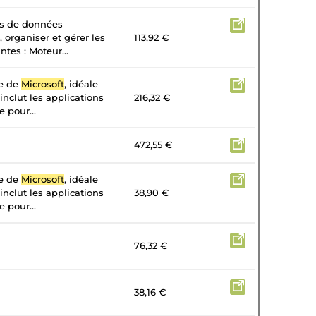
es de données
, organiser et gérer les
113,92 €
tes : Moteur...
te de
Microsoft
, idéale
 inclut les applications
216,32 €
 pour...
472,55 €
te de
Microsoft
, idéale
 inclut les applications
38,90 €
 pour...
76,32 €
38,16 €