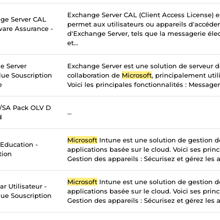
Exchange Server CAL (Client Access License) e
ge Server CAL
permet aux utilisateurs ou appareils d'accéder
tware Assurance -
d'Exchange Server, tels que la messagerie élec
et...
e Server
Exchange Server est une solution de serveur 
lue Souscription
collaboration de
Microsoft
, principalement util
e
Voici les principales fonctionnalités : Messageri
c/SA Pack OLV D
...
d
Microsoft
Intune est une solution de gestion d
 Education -
applications basée sur le cloud. Voici ses princ
tion
Gestion des appareils : Sécurisez et gérez les a
Microsoft
Intune est une solution de gestion d
r Utilisateur -
applications basée sur le cloud. Voici ses princ
ue Souscription
Gestion des appareils : Sécurisez et gérez les a