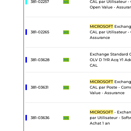
381-02257
CAL par Utilisateur 
MS
Open Value - Assura
MICROSOFT
Exchange
381-02265
CAL par Utilisateur -
MS
Assurance
Exchange Standard C
381-03628
OLV D 1YR Acq Y1 Add
MS
CAL
MICROSOFT
Exchange
381-03631
CAL par Poste - Com
MS
Value - Assurance
MICROSOFT
- Exchan
381-03636
par Utilisateur - Sof
MS
Achat 1 an