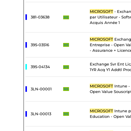
MICROSOFT
- Exchan
381-03638
par Utilisateur - Sof
MS
Acquis Année 1
MICROSOFT
Exchang
395-03516
Entreprise - Open Va
MS
- Assurance + Licenc
Exchange Svr Ent Li
395-04134
MS
1YR Acq Y1 Addtl Pro
MICROSOFT
Intune -
3LN-00001
MS
Open Value Souscrip
MICROSOFT
Intune pa
3LN-00013
MS
Education - Open Val