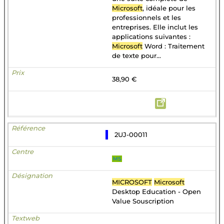
Microsoft
, idéale pour les
professionnels et les
entreprises. Elle inclut les
applications suivantes :
Microsoft
Word : Traitement
de texte pour...
38,90 €
2UJ-00011
MS
MICROSOFT
Microsoft
Desktop Education - Open
Value Souscription