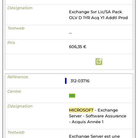
Exchange Svr Lic/SA Pack
OLV D 1YR Acq Y1 Addtl Prod
...
606,35 €
312-03716
MS
MICROSOFT
- Exchange
Server - Software Assurance
- Acquis Année 1
Exchange Server est une