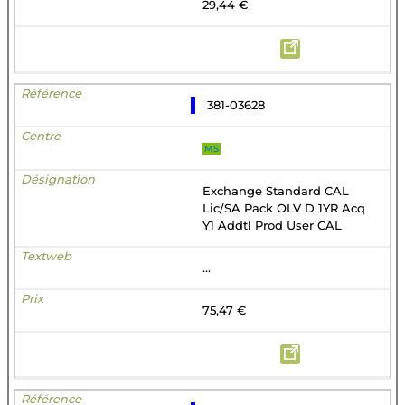
29,44 €
381-03628
MS
Exchange Standard CAL
Lic/SA Pack OLV D 1YR Acq
Y1 Addtl Prod User CAL
...
75,47 €