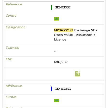
312-03037
MS
MICROSOFT
Exchange SE -
Open Value - Assurance +
Licence
...
606,35 €
312-03043
MS