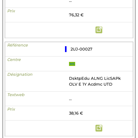
...
76,32 €
2UJ-00027
MS
DsktpEdu ALNG LicSAPk
OLV E 1Y Acdmc UTD
...
38,16 €