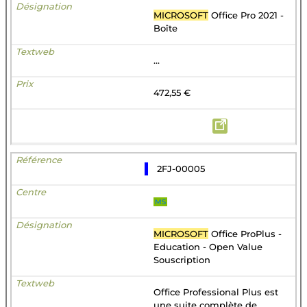
MICROSOFT
Office Pro 2021 -
Boîte
...
472,55 €
2FJ-00005
MS
MICROSOFT
Office ProPlus -
Education - Open Value
Souscription
Office Professional Plus est
une suite complète de