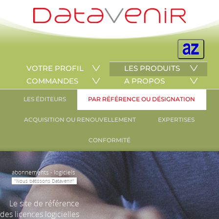
VOTRE PROFIL
LES PRODUITS
COMMANDES
A PROPOS
LES ÉDITEURS
PAR RÉFÉRENCE OU DÉSIGNATION
ACQUISITION OU RENOUVELLEMENT
EXPERTISES
CONFORMITÉ
abonnements - logiciels
"Nous bâtissons Datavenir"
Le site de référence
des licences logicielles