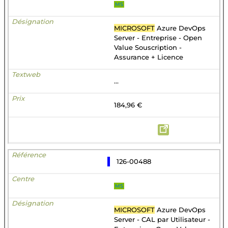
MS
MICROSOFT
Azure DevOps
Server - Entreprise - Open
Value Souscription -
Assurance + Licence
...
184,96 €
126-00488
MS
MICROSOFT
Azure DevOps
Server - CAL par Utilisateur -