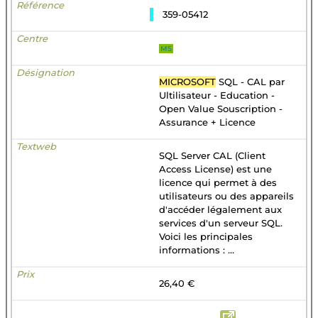
359-05412
MS
MICROSOFT
SQL - CAL par
Ultilisateur - Education -
Open Value Souscription -
Assurance + Licence
SQL Server CAL (Client
Access License) est une
licence qui permet à des
utilisateurs ou des appareils
d'accéder légalement aux
services d'un serveur SQL.
Voici les principales
informations : ...
26,40 €