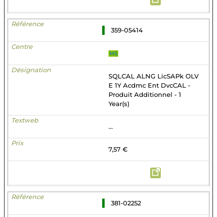
359-05414
MS
SQLCAL ALNG LicSAPk OLV
E 1Y Acdmc Ent DvcCAL -
Produit Additionnel - 1
Year(s)
...
7,57 €
381-02252