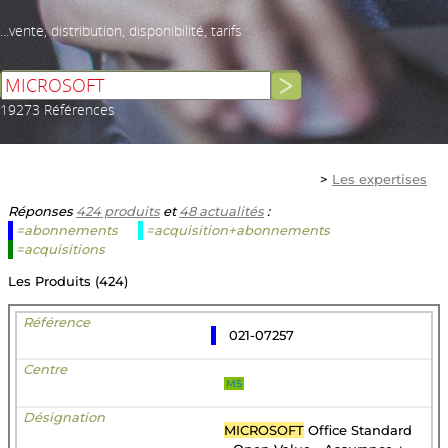
...vente, distribution, disponibilité, tarifs
19273 Références
>
Les expertises
Réponses
424 produits
et
48 actualités
:
=abonnements
=acquisition+abonnements
=acquisitions
Les Produits (424)
021-07257
MS
MICROSOFT
Office Standard