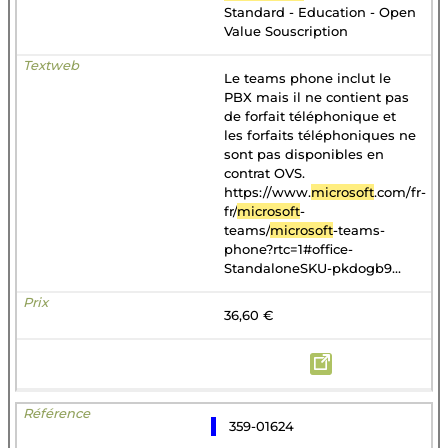
Standard - Education - Open
Value Souscription
Le teams phone inclut le
PBX mais il ne contient pas
de forfait téléphonique et
les forfaits téléphoniques ne
sont pas disponibles en
contrat OVS.
https://www.
microsoft
.com/fr-
fr/
microsoft
-
teams/
microsoft
-teams-
phone?rtc=1#office-
StandaloneSKU-pkdogb9...
36,60 €
359-01624