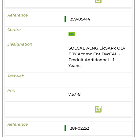
359-05414
MS
SQLCAL ALNG LicSAPk OLV
E 1Y Acdmc Ent DvcCAL -
Produit Additionnel - 1
Year(s)
...
7,57 €
381-02252