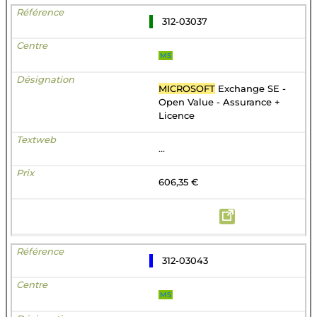
312-03037
MS
MICROSOFT
Exchange SE -
Open Value - Assurance +
Licence
...
606,35 €
312-03043
MS