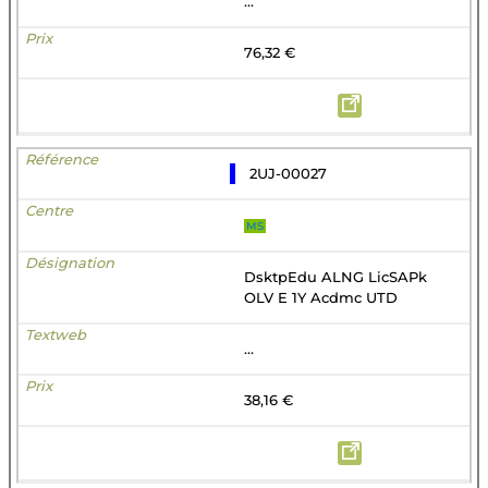
...
76,32 €
2UJ-00027
MS
DsktpEdu ALNG LicSAPk
OLV E 1Y Acdmc UTD
...
38,16 €