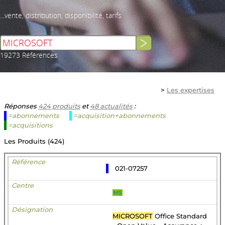
...vente, distribution, disponibilité, tarifs
19273 Références
>
Les expertises
Réponses
424 produits
et
48 actualités
:
=abonnements
=acquisition+abonnements
=acquisitions
Les Produits (424)
021-07257
MS
MICROSOFT
Office Standard