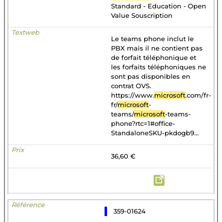
Standard - Education - Open
Value Souscription
Le teams phone inclut le
PBX mais il ne contient pas
de forfait téléphonique et
les forfaits téléphoniques ne
sont pas disponibles en
contrat OVS.
https://www.
microsoft
.com/fr-
fr/
microsoft
-
teams/
microsoft
-teams-
phone?rtc=1#office-
StandaloneSKU-pkdogb9...
36,60 €
359-01624