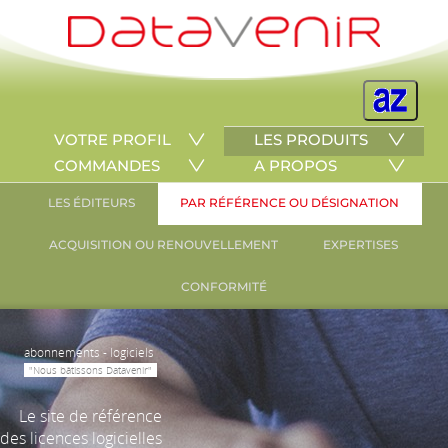
VOTRE PROFIL
LES PRODUITS
COMMANDES
A PROPOS
LES ÉDITEURS
PAR RÉFÉRENCE OU DÉSIGNATION
ACQUISITION OU RENOUVELLEMENT
EXPERTISES
CONFORMITÉ
abonnements - logiciels
"Nous bâtissons Datavenir"
Le site de référence
des licences logicielles