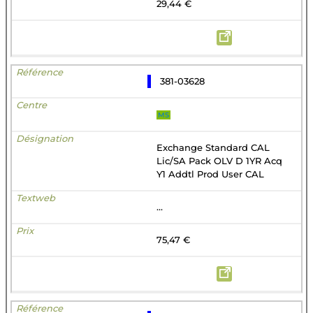
29,44 €
381-03628
MS
Exchange Standard CAL
Lic/SA Pack OLV D 1YR Acq
Y1 Addtl Prod User CAL
...
75,47 €