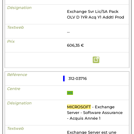
Exchange Svr Lic/SA Pack
OLV D 1YR Acq Y1 Addtl Prod
...
606,35 €
312-03716
MS
MICROSOFT
- Exchange
Server - Software Assurance
- Acquis Année 1
Exchange Server est une