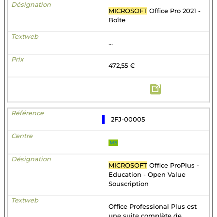
MICROSOFT
Office Pro 2021 -
Boîte
...
472,55 €
2FJ-00005
MS
MICROSOFT
Office ProPlus -
Education - Open Value
Souscription
Office Professional Plus est
une suite complète de