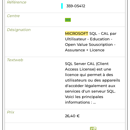
359-05412
MS
MICROSOFT
SQL - CAL par
Ultilisateur - Education -
Open Value Souscription -
Assurance + Licence
SQL Server CAL (Client
Access License) est une
licence qui permet à des
utilisateurs ou des appareils
d'accéder légalement aux
services d'un serveur SQL.
Voici les principales
informations : ...
26,40 €