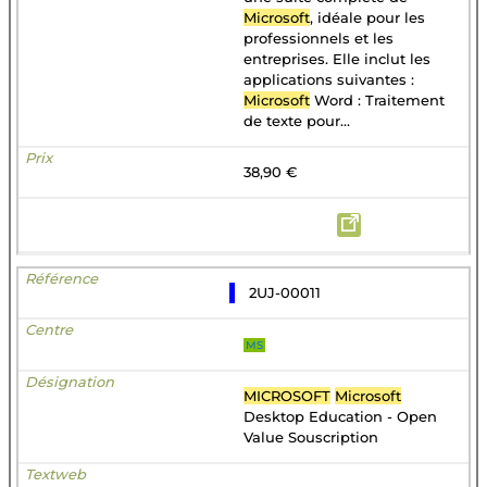
Microsoft
, idéale pour les
professionnels et les
entreprises. Elle inclut les
applications suivantes :
Microsoft
Word : Traitement
de texte pour...
38,90 €
2UJ-00011
MS
MICROSOFT
Microsoft
Desktop Education - Open
Value Souscription