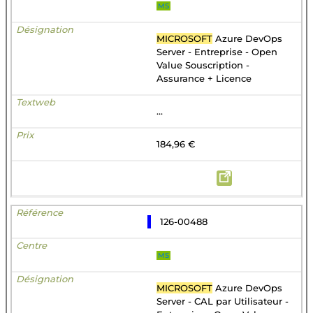
MS
MICROSOFT
Azure DevOps
Server - Entreprise - Open
Value Souscription -
Assurance + Licence
...
184,96 €
126-00488
MS
MICROSOFT
Azure DevOps
Server - CAL par Utilisateur -