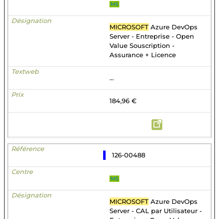
MS
MICROSOFT
Azure DevOps
Server - Entreprise - Open
Value Souscription -
Assurance + Licence
...
184,96 €
126-00488
MS
MICROSOFT
Azure DevOps
Server - CAL par Utilisateur -