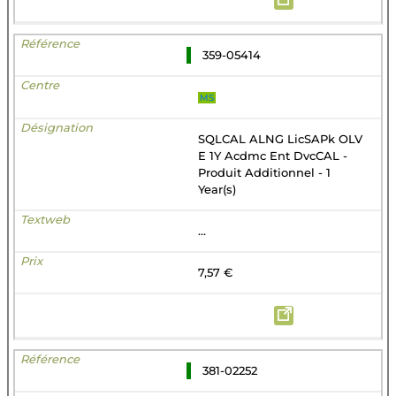
359-05414
MS
SQLCAL ALNG LicSAPk OLV
E 1Y Acdmc Ent DvcCAL -
Produit Additionnel - 1
Year(s)
...
7,57 €
381-02252