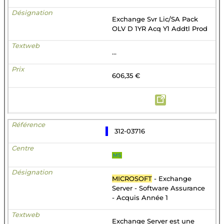
Exchange Svr Lic/SA Pack
OLV D 1YR Acq Y1 Addtl Prod
...
606,35 €
312-03716
MS
MICROSOFT
- Exchange
Server - Software Assurance
- Acquis Année 1
Exchange Server est une