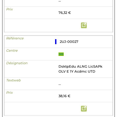
...
76,32 €
2UJ-00027
MS
DsktpEdu ALNG LicSAPk
OLV E 1Y Acdmc UTD
...
38,16 €