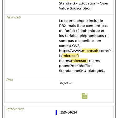
Standard - Education - Open
Value Souscription
Le teams phone inclut le
PBX mais il ne contient pas
de forfait téléphonique et
les forfaits téléphoniques ne
sont pas disponibles en
contrat OVS.
https://www.
microsoft
.com/fr-
fr/
microsoft
-
teams/
microsoft
-teams-
phone?rtc=1#office-
StandaloneSKU-pkdogb9...
36,60 €
359-01624