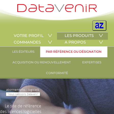
VOTRE PROFIL
LES PRODUITS
COMMANDES
A PROPOS
LES ÉDITEURS
PAR RÉFÉRENCE OU DÉSIGNATION
ACQUISITION OU RENOUVELLEMENT
EXPERTISES
CONFORMITÉ
abonnements - logiciels
"Nous bâtissons Datavenir"
Le site de référence
des licences logicielles