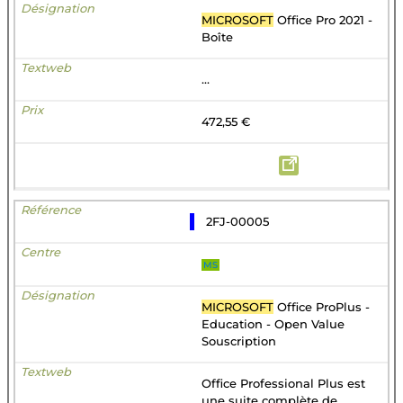
MICROSOFT
Office Pro 2021 -
Boîte
...
472,55 €
2FJ-00005
MS
MICROSOFT
Office ProPlus -
Education - Open Value
Souscription
Office Professional Plus est
une suite complète de