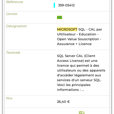
359-05412
MS
MICROSOFT
SQL - CAL par
Ultilisateur - Education -
Open Value Souscription -
Assurance + Licence
SQL Server CAL (Client
Access License) est une
licence qui permet à des
utilisateurs ou des appareils
d'accéder légalement aux
services d'un serveur SQL.
Voici les principales
informations : ...
26,40 €