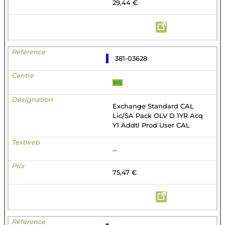
29,44 €
381-03628
MS
Exchange Standard CAL
Lic/SA Pack OLV D 1YR Acq
Y1 Addtl Prod User CAL
...
75,47 €