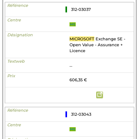
312-03037
MS
MICROSOFT
Exchange SE -
Open Value - Assurance +
Licence
...
606,35 €
312-03043
MS