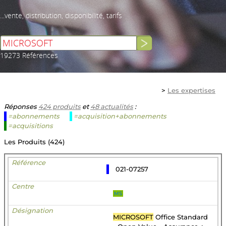
...vente, distribution, disponibilité, tarifs
19273 Références
>
Les expertises
Réponses
424 produits
et
48 actualités
:
=abonnements
=acquisition+abonnements
=acquisitions
Les Produits (424)
021-07257
MS
MICROSOFT
Office Standard