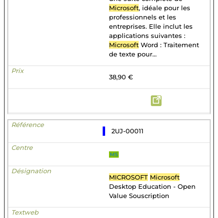
Microsoft
, idéale pour les
professionnels et les
entreprises. Elle inclut les
applications suivantes :
Microsoft
Word : Traitement
de texte pour...
38,90 €
2UJ-00011
MS
MICROSOFT
Microsoft
Desktop Education - Open
Value Souscription