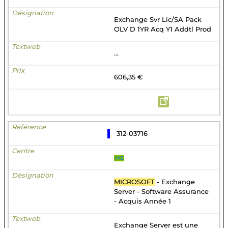
Exchange Svr Lic/SA Pack
OLV D 1YR Acq Y1 Addtl Prod
...
606,35 €
312-03716
MS
MICROSOFT
- Exchange
Server - Software Assurance
- Acquis Année 1
Exchange Server est une