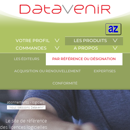
VOTRE PROFIL
LES PRODUITS
COMMANDES
A PROPOS
LES ÉDITEURS
PAR RÉFÉRENCE OU DÉSIGNATION
ACQUISITION OU RENOUVELLEMENT
EXPERTISES
CONFORMITÉ
abonnements - logiciels
"Nous bâtissons Datavenir"
Le site de référence
des licences logicielles