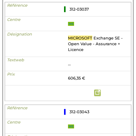
312-03037
MS
MICROSOFT
Exchange SE -
Open Value - Assurance +
Licence
...
606,35 €
312-03043
MS