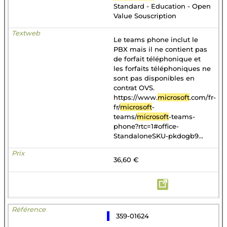
Standard - Education - Open
Value Souscription
Le teams phone inclut le
PBX mais il ne contient pas
de forfait téléphonique et
les forfaits téléphoniques ne
sont pas disponibles en
contrat OVS.
https://www.
microsoft
.com/fr-
fr/
microsoft
-
teams/
microsoft
-teams-
phone?rtc=1#office-
StandaloneSKU-pkdogb9...
36,60 €
359-01624