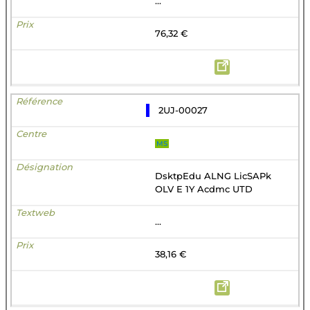
...
76,32 €
2UJ-00027
MS
DsktpEdu ALNG LicSAPk
OLV E 1Y Acdmc UTD
...
38,16 €