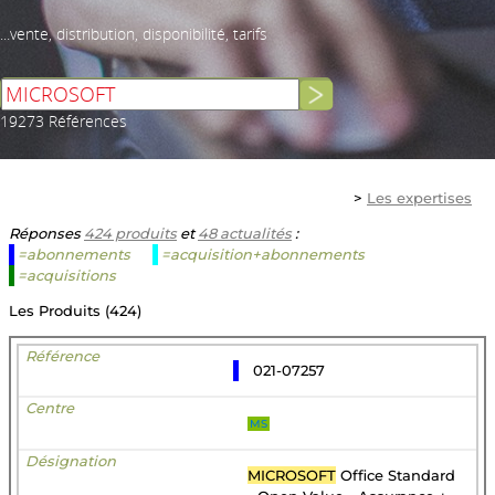
...vente, distribution, disponibilité, tarifs
19273 Références
>
Les expertises
Réponses
424 produits
et
48 actualités
:
=abonnements
=acquisition+abonnements
=acquisitions
Les Produits (424)
021-07257
MS
MICROSOFT
Office Standard