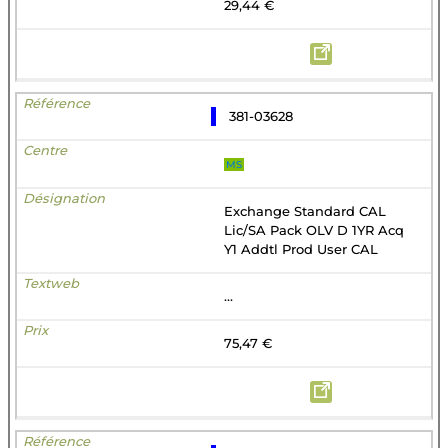
29,44 €
381-03628
MS
Exchange Standard CAL
Lic/SA Pack OLV D 1YR Acq
Y1 Addtl Prod User CAL
...
75,47 €