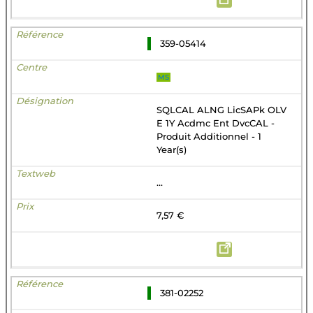
359-05414
MS
SQLCAL ALNG LicSAPk OLV
E 1Y Acdmc Ent DvcCAL -
Produit Additionnel - 1
Year(s)
...
7,57 €
381-02252