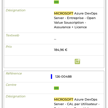
MS
MICROSOFT
Azure DevOps
Server - Entreprise - Open
Value Souscription -
Assurance + Licence
...
184,96 €
126-00488
MS
MICROSOFT
Azure DevOps
Server - CAL par Utilisateur -