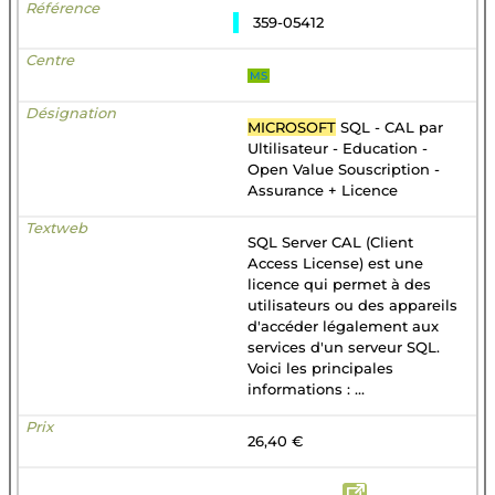
359-05412
MS
MICROSOFT
SQL - CAL par
Ultilisateur - Education -
Open Value Souscription -
Assurance + Licence
SQL Server CAL (Client
Access License) est une
licence qui permet à des
utilisateurs ou des appareils
d'accéder légalement aux
services d'un serveur SQL.
Voici les principales
informations : ...
26,40 €