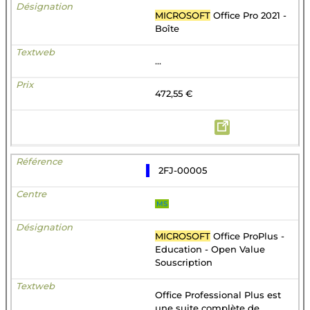
MICROSOFT
Office Pro 2021 -
Boîte
...
472,55 €
2FJ-00005
MS
MICROSOFT
Office ProPlus -
Education - Open Value
Souscription
Office Professional Plus est
une suite complète de