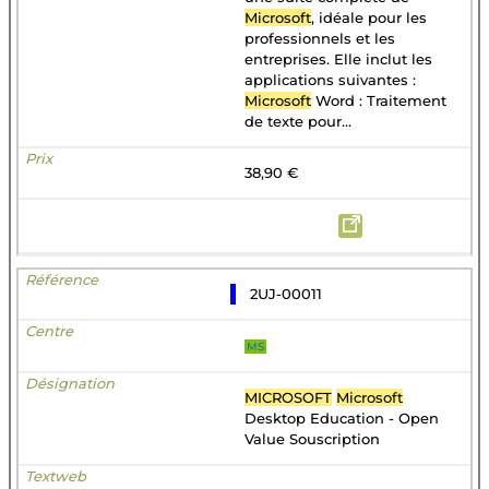
Microsoft
, idéale pour les
professionnels et les
entreprises. Elle inclut les
applications suivantes :
Microsoft
Word : Traitement
de texte pour...
38,90 €
2UJ-00011
MS
MICROSOFT
Microsoft
Desktop Education - Open
Value Souscription