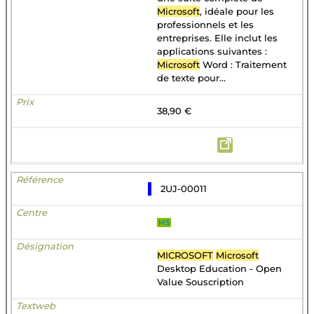
Microsoft
, idéale pour les
professionnels et les
entreprises. Elle inclut les
applications suivantes :
Microsoft
Word : Traitement
de texte pour...
38,90 €
2UJ-00011
MS
MICROSOFT
Microsoft
Desktop Education - Open
Value Souscription