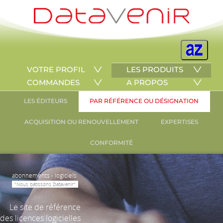
VOTRE PROFIL
LES PRODUITS
COMMANDES
A PROPOS
LES ÉDITEURS
PAR RÉFÉRENCE OU DÉSIGNATION
ACQUISITION OU RENOUVELLEMENT
EXPERTISES
CONFORMITÉ
abonnements - logiciels
"Nous bâtissons Datavenir"
Le site de référence
des licences logicielles