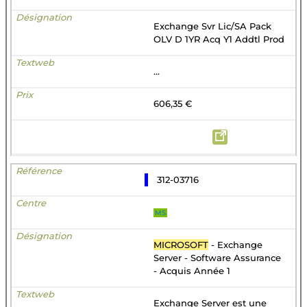
Exchange Svr Lic/SA Pack
OLV D 1YR Acq Y1 Addtl Prod
...
606,35 €
312-03716
MS
MICROSOFT
- Exchange
Server - Software Assurance
- Acquis Année 1
Exchange Server est une