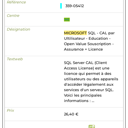
359-05412
MS
MICROSOFT
SQL - CAL par
Ultilisateur - Education -
Open Value Souscription -
Assurance + Licence
SQL Server CAL (Client
Access License) est une
licence qui permet à des
utilisateurs ou des appareils
d'accéder légalement aux
services d'un serveur SQL.
Voici les principales
informations : ...
26,40 €