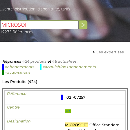
...vente, distribution, disponibilité, tarifs
19273 Références
>
Les expertises
Réponses
424 produits
et
48 actualités
:
=abonnements
=acquisition+abonnements
=acquisitions
Les Produits (424)
021-07257
MS
MICROSOFT
Office Standard