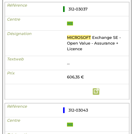
312-03037
MS
MICROSOFT
Exchange SE -
Open Value - Assurance +
Licence
...
606,35 €
312-03043
MS