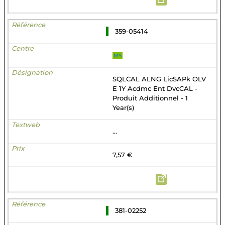
359-05414
MS
SQLCAL ALNG LicSAPk OLV
E 1Y Acdmc Ent DvcCAL -
Produit Additionnel - 1
Year(s)
...
7,57 €
381-02252