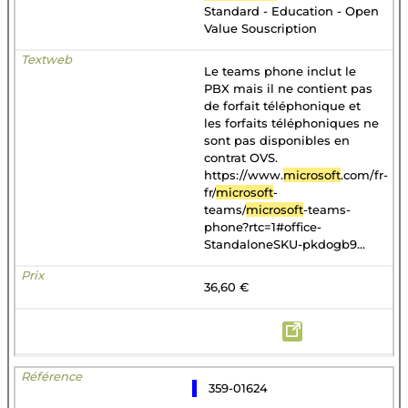
Standard - Education - Open
Value Souscription
Le teams phone inclut le
PBX mais il ne contient pas
de forfait téléphonique et
les forfaits téléphoniques ne
sont pas disponibles en
contrat OVS.
https://www.
microsoft
.com/fr-
fr/
microsoft
-
teams/
microsoft
-teams-
phone?rtc=1#office-
StandaloneSKU-pkdogb9...
36,60 €
359-01624