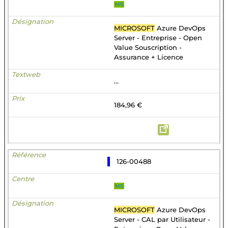
MS
MICROSOFT
Azure DevOps
Server - Entreprise - Open
Value Souscription -
Assurance + Licence
...
184,96 €
126-00488
MS
MICROSOFT
Azure DevOps
Server - CAL par Utilisateur -