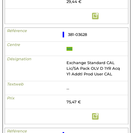
29,44 €
381-03628
MS
Exchange Standard CAL
Lic/SA Pack OLV D 1YR Acq
Y1 Addtl Prod User CAL
...
75,47 €