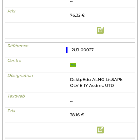
...
76,32 €
2UJ-00027
MS
DsktpEdu ALNG LicSAPk
OLV E 1Y Acdmc UTD
...
38,16 €