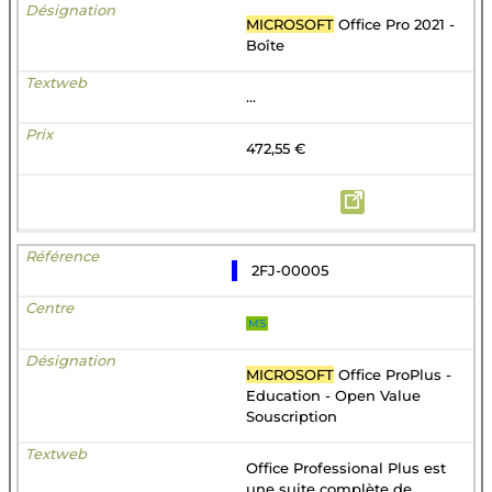
MICROSOFT
Office Pro 2021 -
Boîte
...
472,55 €
2FJ-00005
MS
MICROSOFT
Office ProPlus -
Education - Open Value
Souscription
Office Professional Plus est
une suite complète de