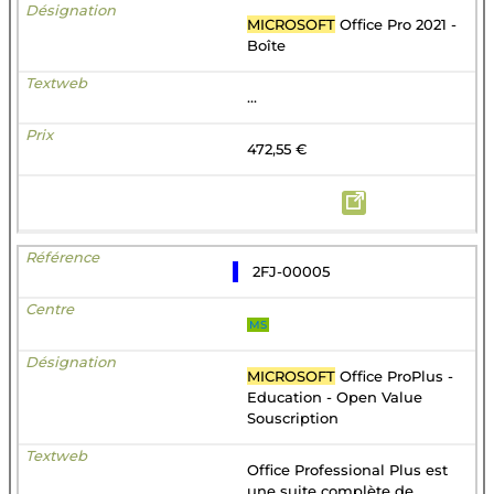
MICROSOFT
Office Pro 2021 -
Boîte
...
472,55 €
2FJ-00005
MS
MICROSOFT
Office ProPlus -
Education - Open Value
Souscription
Office Professional Plus est
une suite complète de