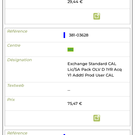
29,44 €
381-03628
MS
Exchange Standard CAL
Lic/SA Pack OLV D 1YR Acq
Y1 Addtl Prod User CAL
...
75,47 €