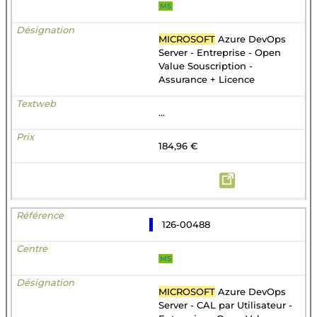
MS
MICROSOFT
Azure DevOps
Server - Entreprise - Open
Value Souscription -
Assurance + Licence
...
184,96 €
126-00488
MS
MICROSOFT
Azure DevOps
Server - CAL par Utilisateur -