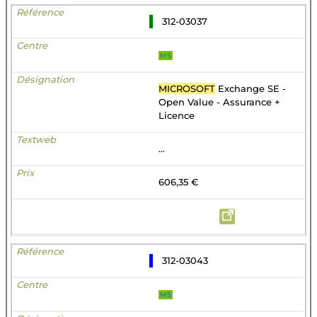
312-03037
MS
MICROSOFT
Exchange SE -
Open Value - Assurance +
Licence
...
606,35 €
312-03043
MS