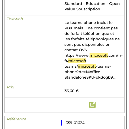
Standard - Education - Open
Value Souscription
Le teams phone inclut le
PBX mais il ne contient pas
de forfait téléphonique et
les forfaits téléphoniques ne
sont pas disponibles en
contrat OVS.
https://www.
microsoft
.com/fr-
fr/
microsoft
-
teams/
microsoft
-teams-
phone?rtc=1#office-
StandaloneSKU-pkdogb9...
36,60 €
359-01624