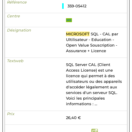
359-05412
MS
MICROSOFT
SQL - CAL par
Ultilisateur - Education -
Open Value Souscription -
Assurance + Licence
SQL Server CAL (Client
Access License) est une
licence qui permet à des
utilisateurs ou des appareils
d'accéder légalement aux
services d'un serveur SQL.
Voici les principales
informations : ...
26,40 €