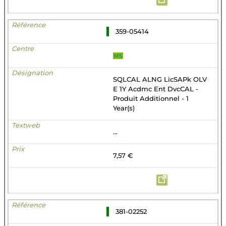
359-05414
MS
SQLCAL ALNG LicSAPk OLV
E 1Y Acdmc Ent DvcCAL -
Produit Additionnel - 1
Year(s)
...
7,57 €
381-02252