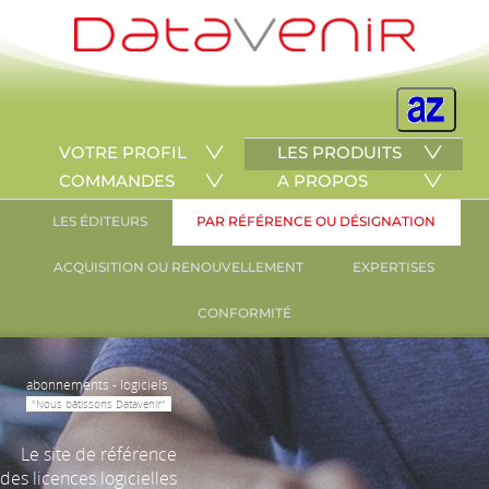
VOTRE PROFIL
LES PRODUITS
COMMANDES
A PROPOS
LES ÉDITEURS
PAR RÉFÉRENCE OU DÉSIGNATION
ACQUISITION OU RENOUVELLEMENT
EXPERTISES
CONFORMITÉ
abonnements - logiciels
"Nous bâtissons Datavenir"
Le site de référence
des licences logicielles