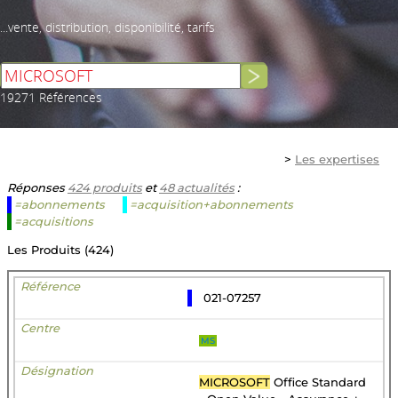
...vente, distribution, disponibilité, tarifs
19271 Références
>
Les expertises
Réponses
424 produits
et
48 actualités
:
=abonnements
=acquisition+abonnements
=acquisitions
Les Produits (424)
021-07257
MS
MICROSOFT
Office Standard