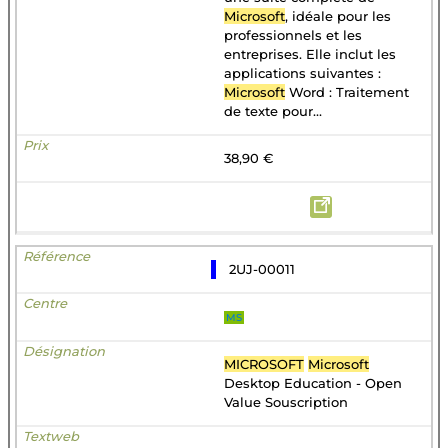
Microsoft
, idéale pour les
professionnels et les
entreprises. Elle inclut les
applications suivantes :
Microsoft
Word : Traitement
de texte pour...
38,90 €
2UJ-00011
MS
MICROSOFT
Microsoft
Desktop Education - Open
Value Souscription