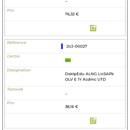
...
76,32 €
2UJ-00027
MS
DsktpEdu ALNG LicSAPk
OLV E 1Y Acdmc UTD
...
38,16 €