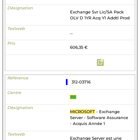
Exchange Svr Lic/SA Pack
OLV D 1YR Acq Y1 Addtl Prod
...
606,35 €
312-03716
MS
MICROSOFT
- Exchange
Server - Software Assurance
- Acquis Année 1
Exchange Server est une