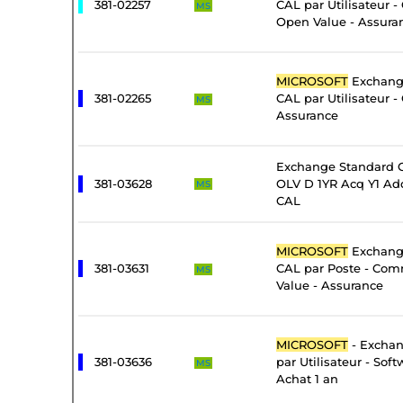
381-02257
CAL par Utilisateur 
MS
Open Value - Assura
MICROSOFT
Exchange
381-02265
CAL par Utilisateur -
MS
Assurance
Exchange Standard C
381-03628
OLV D 1YR Acq Y1 Add
MS
CAL
MICROSOFT
Exchange
381-03631
CAL par Poste - Com
MS
Value - Assurance
MICROSOFT
- Exchan
381-03636
par Utilisateur - Sof
MS
Achat 1 an