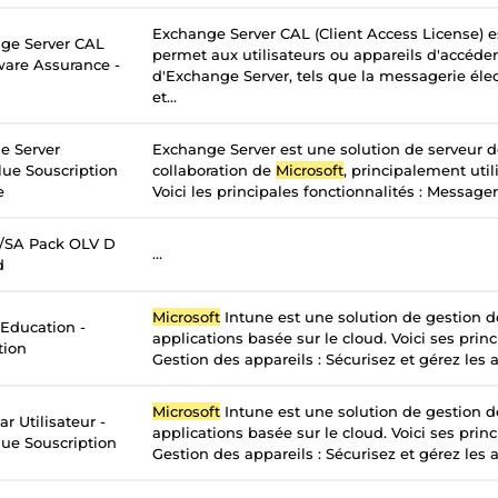
Exchange Server CAL (Client Access License) e
ge Server CAL
permet aux utilisateurs ou appareils d'accéder
tware Assurance -
d'Exchange Server, tels que la messagerie élec
et...
e Server
Exchange Server est une solution de serveur 
lue Souscription
collaboration de
Microsoft
, principalement util
e
Voici les principales fonctionnalités : Messageri
c/SA Pack OLV D
...
d
Microsoft
Intune est une solution de gestion d
 Education -
applications basée sur le cloud. Voici ses princ
tion
Gestion des appareils : Sécurisez et gérez les a
Microsoft
Intune est une solution de gestion d
r Utilisateur -
applications basée sur le cloud. Voici ses princ
ue Souscription
Gestion des appareils : Sécurisez et gérez les a