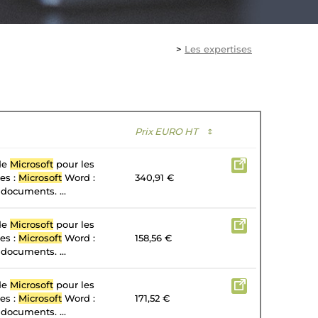
>
Les expertises
Prix EURO HT
↕
 de
Microsoft
pour les
tes :
Microsoft
Word :
340,91 €
 documents. ...
 de
Microsoft
pour les
tes :
Microsoft
Word :
158,56 €
 documents. ...
 de
Microsoft
pour les
tes :
Microsoft
Word :
171,52 €
 documents. ...