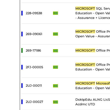
MICROSOFT
SQL Serv
228-09538
Education - Open Val
MS
- Assurance + Licenc
MICROSOFT
Office Pr
269-09061
MS
Open Value - Assura
269-17186
MICROSOFT
Office Pr
MS
MICROSOFT
Office Pr
2FJ-00005
MS
Education - Open Val
MICROSOFT
Microsof
2UJ-00011
MS
Education - Open Val
DsktpEdu ALNG LicS
2UJ-00027
MS
Acdmc UTD