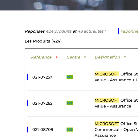
Réponses
424 produits
et
48 actualités
:
=abonn
Les Produits (424)
Référence
↑
Centre
↕
Désignation
↕
MICROSOFT
Office S
021-07257
MS
Value - Assurance + 
MICROSOFT
Office S
021-07262
MS
Value - Assurance
MICROSOFT
Office S
021-08709
Commercial - Open V
MS
Assurance