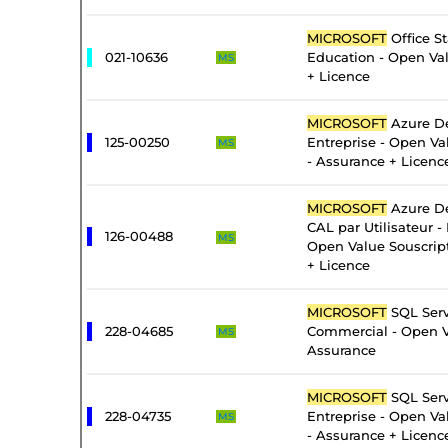
MICROSOFT
Office S
021-10636
Education - Open Va
MS
+ Licence
MICROSOFT
Azure De
125-00250
Entreprise - Open Va
MS
- Assurance + Licenc
MICROSOFT
Azure De
CAL par Utilisateur - 
126-00488
MS
Open Value Souscrip
+ Licence
MICROSOFT
SQL Serv
228-04685
Commercial - Open V
MS
Assurance
MICROSOFT
SQL Serv
228-04735
Entreprise - Open Va
MS
- Assurance + Licenc