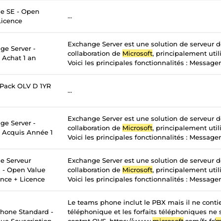
e SE - Open
...
Licence
Exchange Server est une solution de serveur 
ge Server -
collaboration de
Microsoft
, principalement util
 Achat 1 an
Voici les principales fonctionnalités : Messageri
 Pack OLV D 1YR
...
Exchange Server est une solution de serveur 
ge Server -
collaboration de
Microsoft
, principalement util
- Acquis Année 1
Voici les principales fonctionnalités : Messageri
e Serveur
Exchange Server est une solution de serveur 
n - Open Value
collaboration de
Microsoft
, principalement util
ance + Licence
Voici les principales fonctionnalités : Messageri
Le teams phone inclut le PBX mais il ne contie
hone Standard -
téléphonique et les forfaits téléphoniques ne