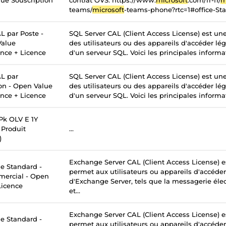
ue Souscription
contrat OVS. https://www.
microsoft
.com/fr-fr/
m
teams/
microsoft
-teams-phone?rtc=1#office-St
L par Poste -
SQL Server CAL (Client Access License) est un
Value
des utilisateurs ou des appareils d'accéder lé
ance + Licence
d'un serveur SQL. Voici les principales informati
L par
SQL Server CAL (Client Access License) est un
ion - Open Value
des utilisateurs ou des appareils d'accéder lé
ance + Licence
d'un serveur SQL. Voici les principales informati
k OLV E 1Y
Produit
...
)
Exchange Server CAL (Client Access License) e
 Standard -
permet aux utilisateurs ou appareils d'accéder
mercial - Open
d'Exchange Server, tels que la messagerie élec
Licence
et...
Exchange Server CAL (Client Access License) e
 Standard -
permet aux utilisateurs ou appareils d'accéder