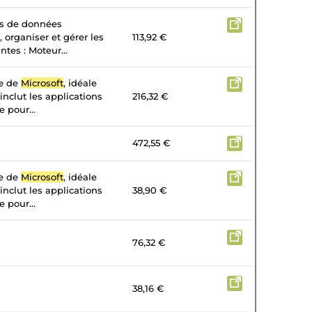
es de données
, organiser et gérer les
113,92 €
tes : Moteur...
te de
Microsoft
, idéale
 inclut les applications
216,32 €
 pour...
472,55 €
te de
Microsoft
, idéale
 inclut les applications
38,90 €
 pour...
76,32 €
38,16 €