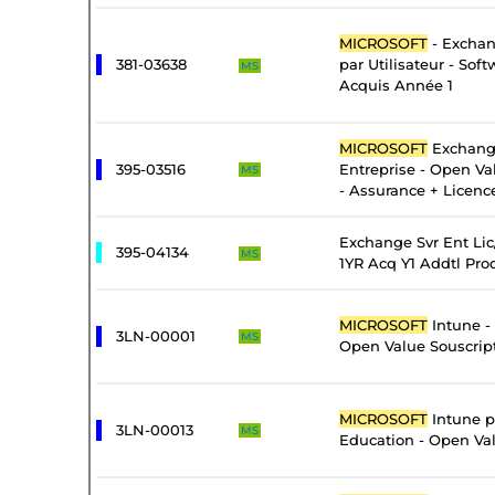
MICROSOFT
- Exchan
381-03638
par Utilisateur - Sof
MS
Acquis Année 1
MICROSOFT
Exchang
395-03516
Entreprise - Open Va
MS
- Assurance + Licenc
Exchange Svr Ent Li
395-04134
MS
1YR Acq Y1 Addtl Pro
MICROSOFT
Intune -
3LN-00001
MS
Open Value Souscrip
MICROSOFT
Intune pa
3LN-00013
MS
Education - Open Val