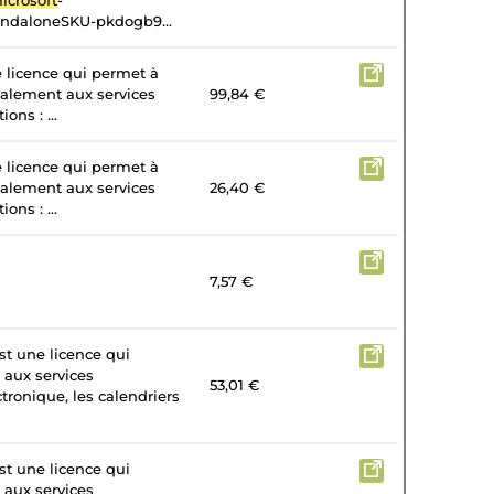
icrosoft
-
andaloneSKU-pkdogb9...
e licence qui permet à
galement aux services
99,84 €
ons : ...
e licence qui permet à
galement aux services
26,40 €
ons : ...
7,57 €
st une licence qui
 aux services
53,01 €
tronique, les calendriers
st une licence qui
 aux services