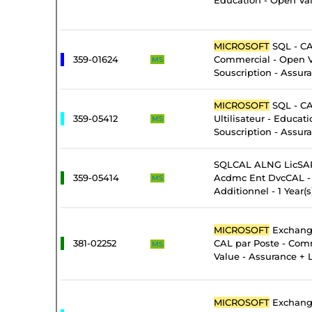
Education - Open Val
MICROSOFT
SQL - CA
359-01624
Commercial - Open 
MS
Souscription - Assur
MICROSOFT
SQL - CA
359-05412
Ultilisateur - Educat
MS
Souscription - Assur
SQLCAL ALNG LicSAP
359-05414
Acdmc Ent DvcCAL - 
MS
Additionnel - 1 Year(s
MICROSOFT
Exchange
381-02252
CAL par Poste - Com
MS
Value - Assurance + 
MICROSOFT
Exchange