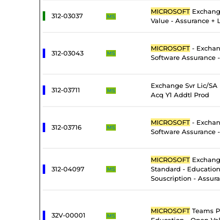
MICROSOFT
Exchang
312-03037
MS
Value - Assurance + 
MICROSOFT
- Exchan
312-03043
MS
Software Assurance -
Exchange Svr Lic/SA
312-03711
MS
Acq Y1 Addtl Prod
MICROSOFT
- Exchan
312-03716
MS
Software Assurance 
MICROSOFT
Exchang
312-04097
Standard - Educatio
MS
Souscription - Assur
MICROSOFT
Teams P
32V-00001
MS