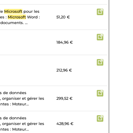
 de
Microsoft
pour les
tes :
Microsoft
Word :
51,20 €
 documents. ...
184,96 €
212,96 €
es de données
, organiser et gérer les
299,52 €
tes : Moteur...
es de données
, organiser et gérer les
428,96 €
tes : Moteur...