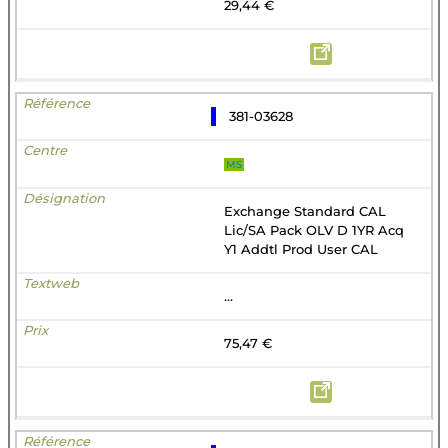
29,44 €
381-03628
MS
Exchange Standard CAL
Lic/SA Pack OLV D 1YR Acq
Y1 Addtl Prod User CAL
...
75,47 €