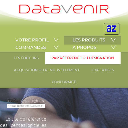
VOTRE PROFIL
LES PRODUITS
COMMANDES
A PROPOS
LES ÉDITEURS
PAR RÉFÉRENCE OU DÉSIGNATION
ACQUISITION OU RENOUVELLEMENT
EXPERTISES
CONFORMITÉ
abonnements - logiciels
"Nous bâtissons Datavenir"
Le site de référence
des licences logicielles