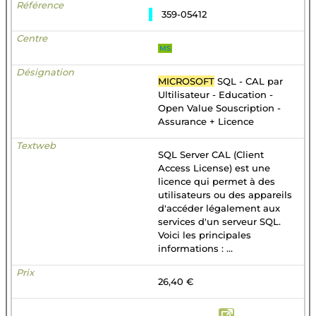
359-05412
MS
MICROSOFT
SQL - CAL par
Ultilisateur - Education -
Open Value Souscription -
Assurance + Licence
SQL Server CAL (Client
Access License) est une
licence qui permet à des
utilisateurs ou des appareils
d'accéder légalement aux
services d'un serveur SQL.
Voici les principales
informations : ...
26,40 €