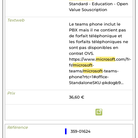
Standard - Education - Open
Value Souscription
Le teams phone inclut le
PBX mais il ne contient pas
de forfait téléphonique et
les forfaits téléphoniques ne
sont pas disponibles en
contrat OVS.
https://www.
microsoft
.com/fr-
fr/
microsoft
-
teams/
microsoft
-teams-
phone?rtc=1#office-
StandaloneSKU-pkdogb9...
36,60 €
359-01624