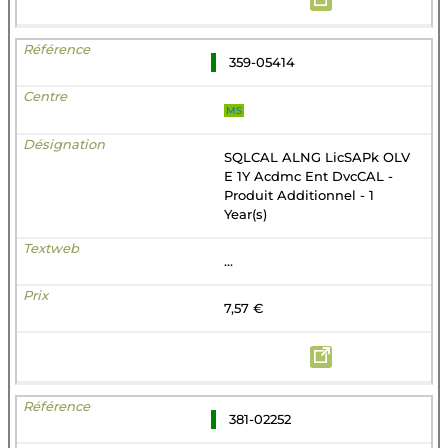
359-05414
MS
SQLCAL ALNG LicSAPk OLV
E 1Y Acdmc Ent DvcCAL -
Produit Additionnel - 1
Year(s)
...
7,57 €
381-02252