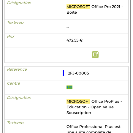
MICROSOFT
Office Pro 2021 -
Boîte
...
472,55 €
2FJ-00005
MS
MICROSOFT
Office ProPlus -
Education - Open Value
Souscription
Office Professional Plus est
une suite complète de