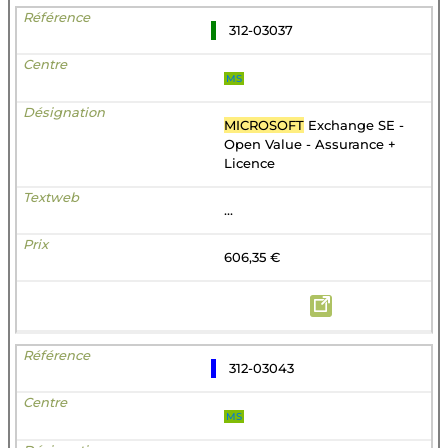
312-03037
MS
MICROSOFT
Exchange SE -
Open Value - Assurance +
Licence
...
606,35 €
312-03043
MS