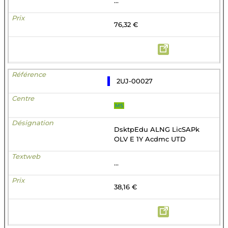
...
76,32 €
2UJ-00027
MS
DsktpEdu ALNG LicSAPk
OLV E 1Y Acdmc UTD
...
38,16 €