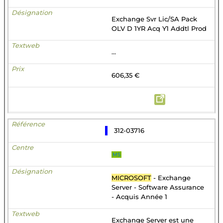
Exchange Svr Lic/SA Pack
OLV D 1YR Acq Y1 Addtl Prod
...
606,35 €
312-03716
MS
MICROSOFT
- Exchange
Server - Software Assurance
- Acquis Année 1
Exchange Server est une