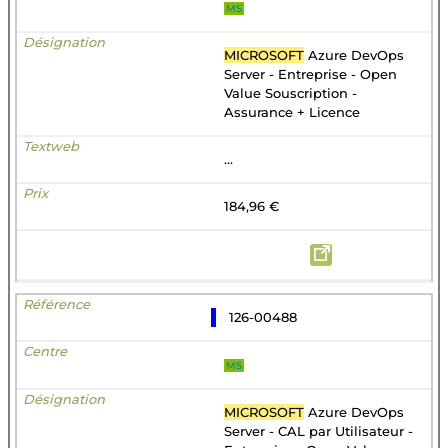
MS
MICROSOFT
Azure DevOps
Server - Entreprise - Open
Value Souscription -
Assurance + Licence
...
184,96 €
126-00488
MS
MICROSOFT
Azure DevOps
Server - CAL par Utilisateur -