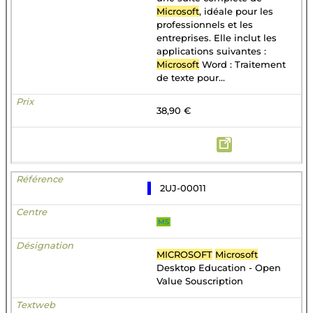
Microsoft
, idéale pour les
professionnels et les
entreprises. Elle inclut les
applications suivantes :
Microsoft
Word : Traitement
de texte pour...
38,90 €
2UJ-00011
MS
MICROSOFT
Microsoft
Desktop Education - Open
Value Souscription